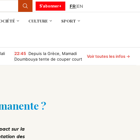
FR
|
EN
S'abonner+
OCIÉTÉ
CULTURE
SPORT
ali
22:45
Depuis la Grèce, Mamadi
Voir toutes les infos →
Doumbouya tente de couper court
aux rumeurs sur son absence
rmanente ?
pact sur la
ntation des