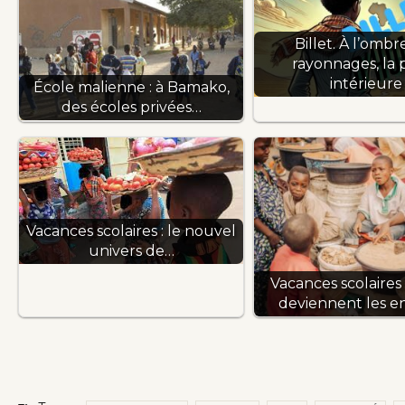
Billet. À l’ombr
rayonnages, la 
intérieure
École malienne : à Bamako,
des écoles privées…
Vacances scolaires : le nouvel
univers de…
Vacances scolaires
deviennent les e