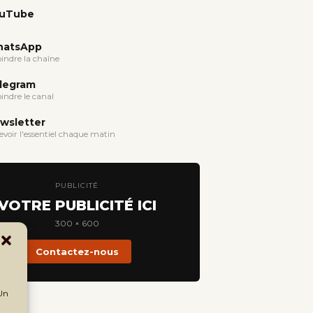
uTube
atsApp
oindre la chaîne
legram
oindre le canal
wsletter
evoir l'essentiel chaque matin
PUBLICITÉ
VOTRE PUBLICITÉ ICI
300 × 600
Contactez-nous
 Un