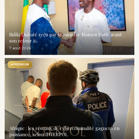
Sidiki Diabaté reçu par le ministre Mamou Daffé avant
son retour à...
7 août 2026
★
PREMIUM
Afrique : les réseaux de cybercriminalité gagnent en
puissance, selon INTERPOL