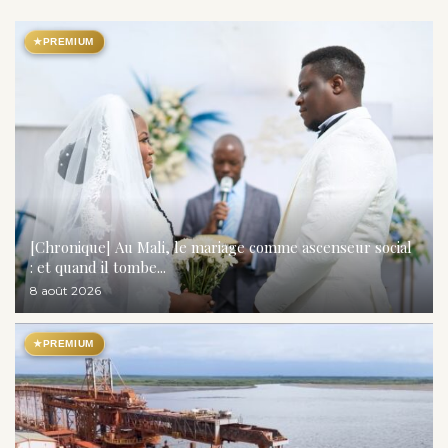
★
PREMIUM
[Chronique] Au Mali, le mariage comme ascenseur social
: et quand il tombe...
8 août 2026
★
PREMIUM