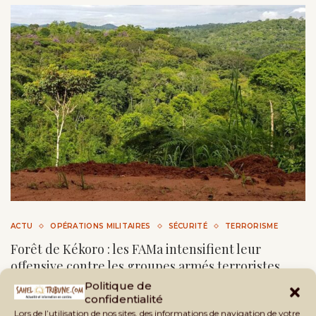
ACTU
OPÉRATIONS MILITAIRES
SÉCURITÉ
TERRORISME
Forêt de Kékoro : les FAMa intensifient leur
offensive contre les groupes armés terroristes
Politique de
by
Ibrahim Kalifa Djitteye
16 juillet 2026
2 minutes
confidentialité
read
Lors de l’utilisation de nos sites, des informations de navigation de votre