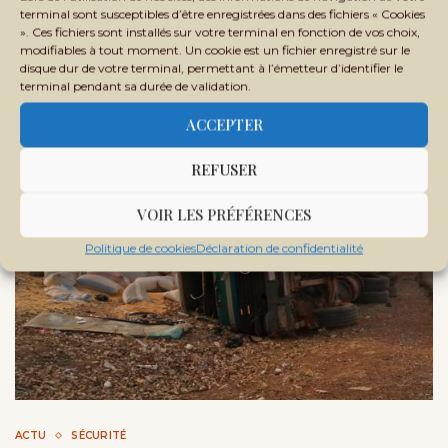
terminal sont susceptibles d’être enregistrées dans des fichiers « Cookies
Les Forces armées maliennes ont détruit un refuge de
». Ces fichiers sont installés sur votre terminal en fonction de vos choix,
groupes armés terroristes dans la forêt de Kékoro, région …
modifiables à tout moment. Un cookie est un fichier enregistré sur le
disque dur de votre terminal, permettant à l’émetteur d’identifier le
terminal pendant sa durée de validation.
ACCEPTER
REFUSER
VOIR LES PRÉFÉRENCES
Politique de cookies
Déclaration de confidentialité
ACTU
SÉCURITÉ