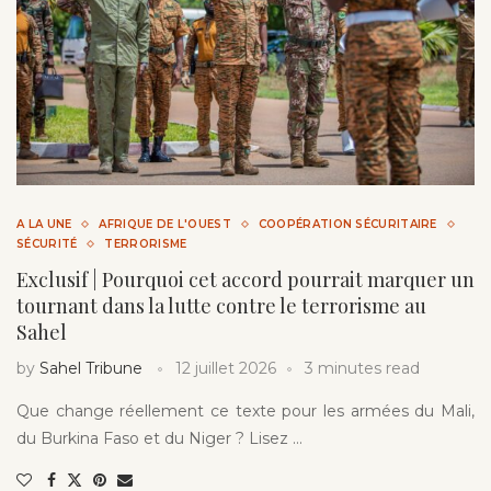
A LA UNE
AFRIQUE DE L'OUEST
COOPÉRATION SÉCURITAIRE
SÉCURITÉ
TERRORISME
Exclusif | Pourquoi cet accord pourrait marquer un
tournant dans la lutte contre le terrorisme au
Sahel
by
Sahel Tribune
12 juillet 2026
3 minutes read
Que change réellement ce texte pour les armées du Mali,
du Burkina Faso et du Niger ? Lisez …