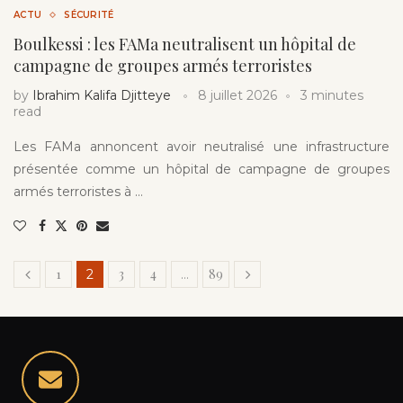
ACTU
SÉCURITÉ
Boulkessi : les FAMa neutralisent un hôpital de
campagne de groupes armés terroristes
by
Ibrahim Kalifa Djitteye
8 juillet 2026
3 minutes
read
Les FAMa annoncent avoir neutralisé une infrastructure
présentée comme un hôpital de campagne de groupes
armés terroristes à …
1
3
4
89
2
…