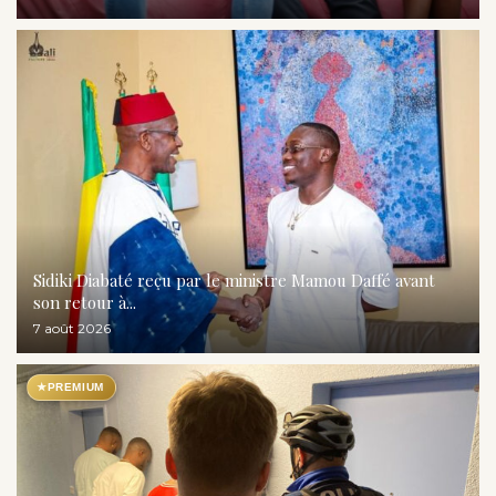
Sidiki Diabaté reçu par le ministre Mamou Daffé avant
son retour à...
7 août 2026
★
PREMIUM