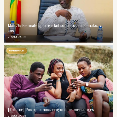
Mali : la Biennale sportive fait son retour à Bamako, 43
ans...
7 août 2026
★
PREMIUM
[Tribune] Pourquoi nous croyons les mensonges
7 août 2026