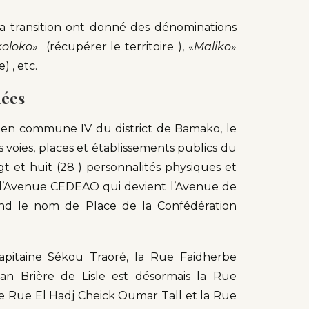
e la transition ont donné des dénominations
olo
ko
» (récupérer le territoire ), «
Maliko
»
e) , etc.
uées
u en commune IV du district de Bamako, le
 voies, places et établissements publics du
t et huit (28 ) personnalités physiques et
, l’Avenue CEDEAO qui devient l’Avenue de
end le nom de Place de la Confédération
apitaine Sékou Traoré, la Rue Faidherbe
 Brière de Lisle est désormais la Rue
e Rue El Hadj Cheick Oumar Tall et la Rue