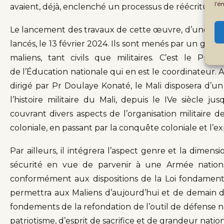
l’é
avaient, déjà, enclenché un processus de réécriture de 
Le lancement des travaux de cette œuvre, d’une duré
lancés, le 13 février 2024. Ils sont menés par un gro
maliens, tant civils que militaires. C’est le Pr D
de l’Éducation nationale qui en est le coordinateur. 
dirigé par Pr Doulaye Konaté, le Mali disposera d’un
l’histoire militaire du Mali, depuis le IVe siècle j
couvrant divers aspects de l’organisation militaire 
coloniale, en passant par la conquête coloniale et l’e
Par ailleurs, il intégrera l’aspect genre et la dimen
sécurité en vue de parvenir à une Armée nationale
conformément aux dispositions de la Loi fondament
permettra aux Maliens d’aujourd’hui et de demain de t
fondements de la refondation de l’outil de défense n
patriotisme, d’esprit de sacrifice et de grandeur natio