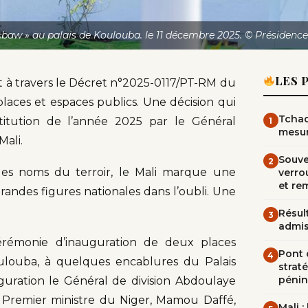
εbaw » au palais de Koulouba. le 11 décembre 2025. © Présidence
LES 
État à travers le Décret n°2025-0117/PT-RM du
 places et espaces publics. Une décision qui
Tchad
nstitution de l’année 2025 par le Général
1
mesur
Mali.
Souve
2
 des noms du terroir, le Mali marque une
verrou
et re
grandes figures nationales dans l’oubli. Une
Résult
3
admi
 cérémonie d’inauguration de deux places
Pont d
4
oulouba, à quelques encablures du Palais
straté
pénin
uguration le Général de division Abdoulaye
, Premier ministre du Niger, Mamou Daffé,
Mali 