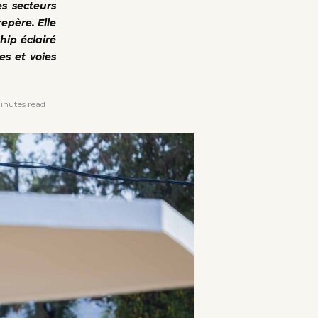
es secteurs
epère. Elle
hip éclairé
es et voies
inutes read