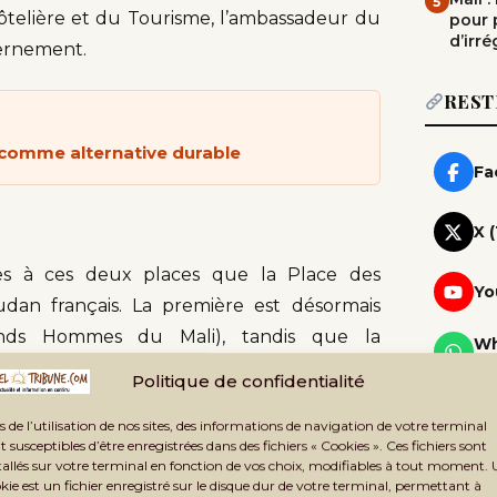
5
e hôtelière et du Tourisme, l’ambassadeur du
pour 
d’irré
vernement.
REST
l comme alternative durable
Fa
X 
ées à ces deux places que la Place des
Yo
dan français. La première est désormais
ds Hommes du Mali), tandis que la
Wh
Rej
efs de guerre du Mali).
Politique de confidentialité
Te
end hommage aux dirigeants militaires
Rej
s de l’utilisation de nos sites, des informations de navigation de votre terminal
t susceptibles d’être enregistrées dans des fichiers « Cookies ». Ces fichiers sont
 c’est un pan de l’histoire militaire du pays
Ne
tallés sur votre terminal en fonction de vos choix, modifiables à tout moment.
à cet aspect, les autorités de la transition
Rec
kie est un fichier enregistré sur le disque dur de votre terminal, permettant à