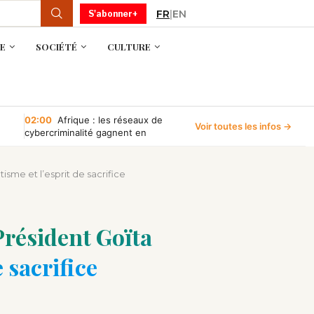
FR
|
EN
S'abonner+
E
SOCIÉTÉ
CULTURE
02:00
Afrique : les réseaux de
Voir toutes les infos →
cybercriminalité gagnent en
puissance, selon INTERPOL
tisme et l’esprit de sacrifice
 Président Goïta
e sacrifice