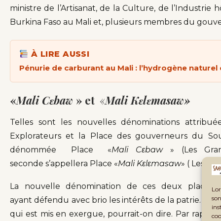
ministre de l’Artisanat, de la Culture, de l’Industri
Burkina Faso au Mali et, plusieurs membres du gou
À LIRE AUSSI
Pénurie de carburant au Mali : l’hydrogène nature
«
Mali Cεbaw
» et
«
Mali Kεlεmasaw»
Telles sont les nouvelles dénominations attribu
Explorateurs et la Place des gouverneurs du Sou
dénommée Place «
Mali Cεbaw
» (Les Gran
seconde s’appellera Place «
Mali Kεlεmasaw
» ( Les ch
La nouvelle dénomination de ces deux places r
Lor
son
ayant défendu avec brio les intérêts de la patrie. Donc,
ins
qui est mis en exergue, pourrait-on dire. Par rapport 
coo