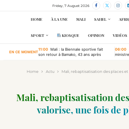
Friday, 7 August 2026
HOME
À LA UNE
MALI
SAHEL
AFRI
SPORT
KIOSQUE
OPINION
VIDÉOS
11:00
Mali : la Biennale sportive fait
06:00
EN CE MOMENT
son retour à Bamako, 43 ans après
ministr
retour à
Home
Actu
Mali, rebaptisatisation des places et 
Mali, rebaptisatisation des
valorise, une fois de p