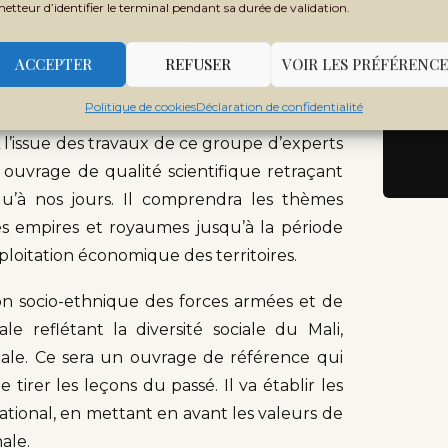
metteur d’identifier le terminal pendant sa durée de validation.
l’histoire militaire du Mali.
e d’une année, avaient été officiellement
ACCEPTER
REFUSER
VOIR LES PRÉFÉRENCE
upe d’experts composé d’éminents historiens
Politique de cookies
Déclaration de confidentialité
oulaye Konaté, historien, ancien ministre
A l’issue des travaux de ce groupe d’experts
 ouvrage de qualité scientifique retraçant
usqu’à nos jours. Il comprendra les thèmes
des empires et royaumes jusqu’à la période
xploitation économique des territoires.
sion socio-ethnique des forces armées et de
 reflétant la diversité sociale du Mali,
ale. Ce sera un ouvrage de référence qui
irer les leçons du passé. Il va établir les
ational, en mettant en avant les valeurs de
nale.