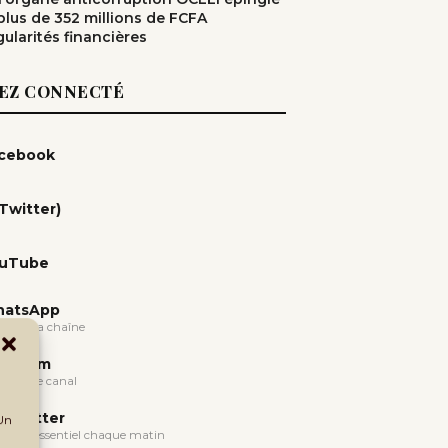
plus de 352 millions de FCFA
gularités financières
EZ CONNECTÉ
cebook
(Twitter)
uTube
atsApp
oindre la chaîne
legram
oindre le canal
wsletter
 Un
evoir l'essentiel chaque matin