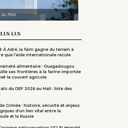
 du Mali.
PLUS LUS
: À Adré, la faim gagne du terrain à
e que l’aide internationale recule
raineté alimentaire : Ouagadougou
ille ses frontières à la farine importée
met le couvert agricole
ats du DEF 2026 au Mali : liste des
s
e Crimée : histoire, sécurité et enjeux
giques d’un lien vital entre la
sule et la Russie
: l’organe anticorruption OCLEI épinglé