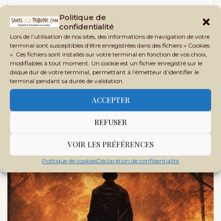
Sahel Tribune est un site d’informations générales,
Politique de
d’analyses, d’enquêtes et de vérification des faits,
confidentialité
crée en 2020 au Mali, sous le nom Phileingora. C’est
Lors de l’utilisation de nos sites, des informations de navigation de votre
terminal sont susceptibles d’être enregistrées dans des fichiers « Cookies
en 2021 que ce nom bascule vers Sahel Tribune afin
». Ces fichiers sont installés sur votre terminal en fonction de vos choix,
d’offrir un contenu plus adapté à nos lecteurs et
modifiables à tout moment. Un cookie est un fichier enregistré sur le
disque dur de votre terminal, permettant à l’émetteur d’identifier le
partenaires.
terminal pendant sa durée de validation.
ACCEPTER
REFUSER
DANS LA MÊME RUBRIQUE
VOIR LES PRÉFÉRENCES
Politique de cookies
Déclaration de confidentialité