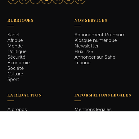
RUBRIQUES
NOS SERVICES
Sahel
Abonnement Premium
Afrique
Kiosque numérique
Monde
Newsletter
Politique
Flux RSS
Sécurité
Annoncer sur Sahel
Économie
Tribune
Société
Culture
Sport
LA RÉDACTION
INFORMATIONS LÉGALES
À propos
Mentions légales
Notre équipe
Politique de
Comment nous vérifions
confidentialité
les informations
Contact