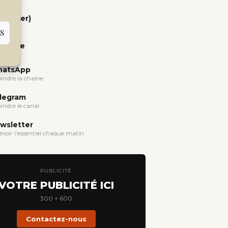
(Twitter)
S
uTube
atsApp
oindre la chaîne
legram
oindre le canal
wsletter
evoir l'essentiel chaque matin
PUBLICITÉ
VOTRE PUBLICITÉ ICI
300 × 600
Contactez-nous