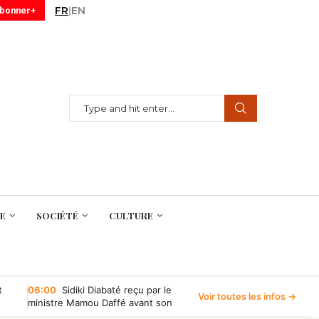
FR
|
EN
abonner+
E
SOCIÉTÉ
CULTURE
t
06:00
Sidiki Diabaté reçu par le
Voir toutes les infos →
ministre Mamou Daffé avant son
retour à l’Accor Arena de Paris