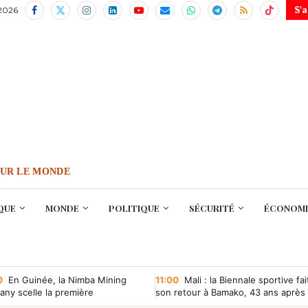
 2026
S'
OUR LE MONDE
QUE
MONDE
POLITIQUE
SÉCURITÉ
ÉCONOMI
0
En Guinée, la Nimba Mining
11:00
Mali : la Biennale sportive fai
ny scelle la première
son retour à Bamako, 43 ans après
ntion minière d’une société