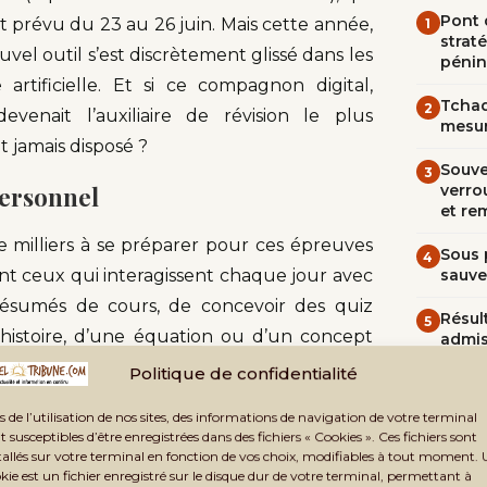
Pont d
at prévu du 23 au 26 juin. Mais cette année,
1
straté
uvel outil s’est discrètement glissé dans les
pénin
artificielle. Et si ce compagnon digital,
Tchad
2
nait l’auxiliaire de révision le plus
mesur
 jamais disposé ?
Souve
3
personnel
verrou
et re
e milliers à se préparer pour ces épreuves
Sous 
4
nt ceux qui interagissent chaque jour avec
sauve
ésumés de cours, de concevoir des quiz
Résult
5
’histoire, d’une équation ou d’un concept
admi
 Revisely, PDFgear, Edufiche. Leur rôle :
Politique de confidentialité
nalisée, dynamique, parfois ludique.
REST
s de l’utilisation de nos sites, des informations de navigation de votre terminal
t susceptibles d’être enregistrées dans des fichiers « Cookies ». Ces fichiers sont
lève peut aujourd’hui demander à une IA :
tallés sur votre terminal en fonction de vos choix, modifiables à tout moment.
Fa
kie est un fichier enregistré sur le disque dur de votre terminal, permettant à
 mondiale comme si j’étais en 9e année
»,