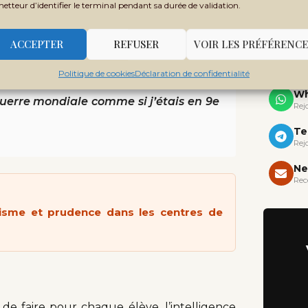
metteur d’identifier le terminal pendant sa durée de validation.
digestion en SVT niveau Bac
». Et la réponse
X 
 l’élève. L’IA devient alors un répétiteur
ACCEPTER
REFUSER
VOIR LES PRÉFÉRENCE
oduler le contenu selon le besoin.
Yo
Politique de cookies
Déclaration de confidentialité
Wh
uerre mondiale comme si j’étais en 9e
Rej
Te
Rej
Ne
Rec
isme et prudence dans les centres de
de faire pour chaque élève, l’intelligence