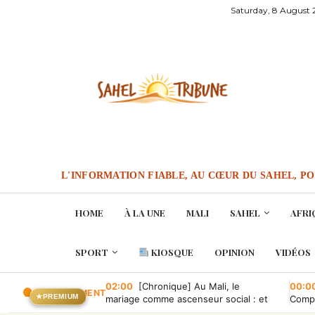
Saturday, 8 August
L'INFORMATION FIABLE, AU CŒUR DU SAHEL, P
HOME
À LA UNE
MALI
SAHEL
AFRI
SPORT
KIOSQUE
OPINION
VIDÉOS
02:00
[Chronique] Au Mali, le
00:0
EN CE MOMENT
★
PREMIUM
mariage comme ascenseur social : et
Compa
quand il tombe en panne ?
conve