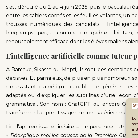
s’est déroulé du 2 au 4 juin 2025, puis le baccalauré
entre les cahiers cornés et les feuilles volantes, un no
trousses numériques des candidats : l’intelligence 
longtemps perçu comme un gadget lointain, deve
redoutablement efficace dont les élèves maliens aient
L’intelligence artificielle comme tuteur 
À Bamako, Sikasso ou Mopti, ils sont des centaines d
décisives. Et parmi eux, de plus en plus nombreux so
un assistant numérique capable de générer des r
adaptés ou d’expliquer les subtilités d’une leçon d
grammatical. Son nom : ChatGPT, ou encore Quizlet,
transformer l’apprentissage en une expérience person
Lor
son
Fini l’apprentissage linéaire et impersonnel. Un é
ins
coo
«
Réexplique-moi les causes de la Première Guerre