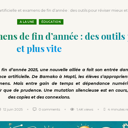
que depuis l’indépendance
artificielle et examens de fin d’année : des outils pour réviser mieux et 
A LA UNE
ÉDUCATION
amens de fin d’année : des outil
et plus vite
in d’année 2025, une nouvelle alliée a fait son entrée dans
ence artificielle. De Bamako à Mopti, les élèves s’approprient
mens. Mais entre gain de temps et dépendance numéri
ir que de prudence. Une mutation silencieuse est en cours
des copies et des connexions.
12 juin 2025
0 comments
1,4K
views
4 minutes r