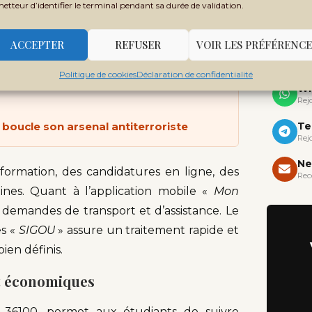
 permettre une gestion optimale et efficace
metteur d’identifier le terminal pendant sa durée de validation.
X 
ion intégrée dénommé «
Cocktail+ CAMPUS
nsemble des processus des universités,
ACCEPTER
REFUSER
VOIR LES PRÉFÉRENCE
Yo
Politique de cookies
Déclaration de confidentialité
Wh
Rej
n boucle son arsenal antiterroriste
Te
Rej
Ne
e formation, des candidatures en ligne, des
Rec
aines. Quant à l’application mobile «
Mon
s, demandes de transport et d’assistance. Le
es «
SIGOU
» assure un traitement rapide et
bien définis.
et économiques
36100, permet aux étudiants de suivre