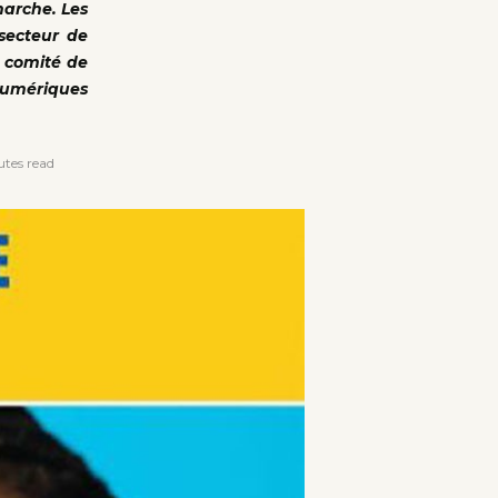
arche. Les
 secteur de
u comité de
 numériques
tes read