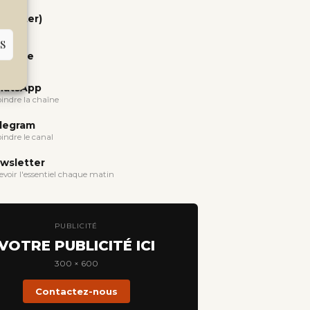
(Twitter)
S
uTube
atsApp
oindre la chaîne
legram
oindre le canal
wsletter
evoir l'essentiel chaque matin
PUBLICITÉ
VOTRE PUBLICITÉ ICI
300 × 600
Contactez-nous