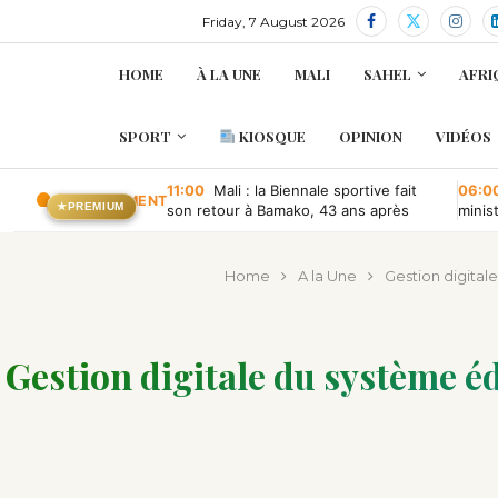
Friday, 7 August 2026
HOME
À LA UNE
MALI
SAHEL
AFRI
SPORT
KIOSQUE
OPINION
VIDÉOS
11:00
Mali : la Biennale sportive fait
06:0
EN CE MOMENT
★
PREMIUM
son retour à Bamako, 43 ans après
minis
retou
Home
A la Une
Gestion digital
Gestion digitale du système é