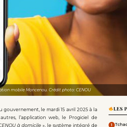
ation mobile Moncenou. Crédit photo: CENOU
LES 
u gouvernement, le mardi 15 avril 2025 à la
utres, l’application web, le Progiciel de
Tchad
CENOU à domicile
», le système intégré de
1