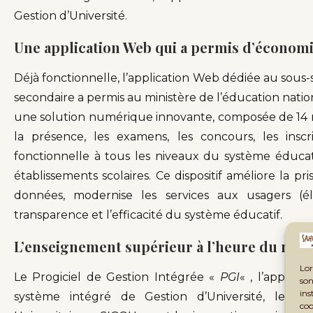
Gestion d’Université.
Une application Web qui a permis d’économi
Déjà fonctionnelle, l’application Web dédiée au sou
secondaire a permis au ministère de l’éducation natio
une solution numérique innovante, composée de 14
la présence, les examens, les concours, les inscri
fonctionnelle à tous les niveaux du système éducati
établissements scolaires. Ce dispositif améliore la pr
données, modernise les services aux usagers (élè
transparence et l’efficacité du système éducatif.
L’enseignement supérieur à l’heure du num
Lor
Le Progiciel de Gestion Intégrée «
PGI
« , l’applica
son
ins
système intégré de Gestion d’Université, le 
coo