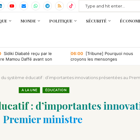
QUE
MONDE
POLITIQUE
SÉCURITÉ
ÉCONOMI
0
Sidiki Diabaté reçu par le
06:00
[Tribune] Pourquoi nous
tre Mamou Daffé avant son
croyons les mensonges
r à l’Accor Arena de Paris
e du système éducatif : d’importantes innovations présentées au Prem
A LA UNE
ÉDUCATION
ducatif : d’importantes innova
Premier ministre