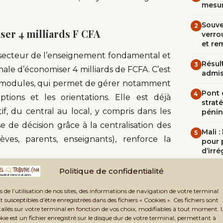
mesur
Souve
2
ser 4 milliards F CFA
verrou
et re
s-secteur de l’enseignement fondamental et
Résult
3
nale d’économiser 4 milliards de FCFA. C’est
admi
 modules, qui permet de gérer notamment
Pont d
4
ptions et les orientations. Elle est déjà
straté
f, du central au local, y compris dans les
pénin
ise de décision grâce à la centralisation des
Mali 
5
ves, parents, enseignants), renforce la
pour 
d’irré
Politique de confidentialité
érique
REST
s de l’utilisation de nos sites, des informations de navigation de votre terminal
tion mobile «
Mon CENOU à domicile
», le
t susceptibles d’être enregistrées dans des fichiers « Cookies ». Ces fichiers sont
Fa
tallés sur votre terminal en fonction de vos choix, modifiables à tout moment.
système Intégré de Gestion des Œuvres
kie est un fichier enregistré sur le disque dur de votre terminal, permettant à