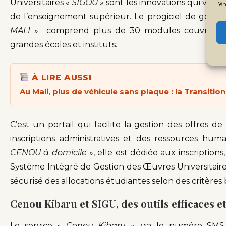
Universitaires «
SIGOU
» sont les innovations qui vont
l’é
de l’enseignement supérieur. Le progiciel de gest
MALI
» comprend plus de 30 modules couvrant l’e
grandes écoles et instituts.
À LIRE AUSSI
Au Mali, plus de véhicule sans plaque : la Transitio
C’est un portail qui facilite la gestion des offres d
inscriptions administratives et des ressources hum
CENOU à domicile
», elle est dédiée aux inscription
Système Intégré de Gestion des Œuvres Universitair
sécurisé des allocations étudiantes selon des critères 
Cenou Kibaru et SIGU, des outils efficaces 
Le service «
Cenou Kibaru
», via le numéro SMS 