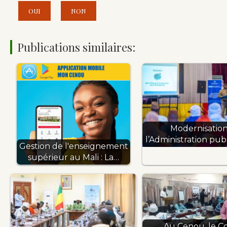
OUI
NON
Publications similaires:
Modernisatio
l’Administration publ
Gestion de l'enseignement
supérieur au Mali : La…
Au Cenou, le Co