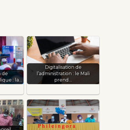
Digitalisation de
n de
l’administration : le Mali
ique : la…
prend…
nseil