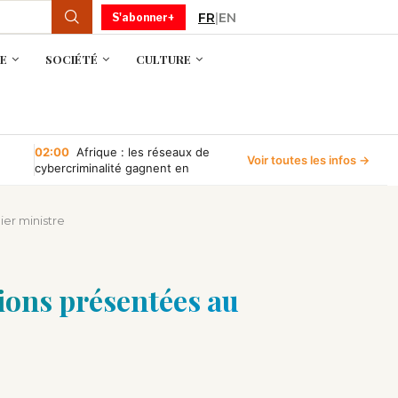
FR
|
EN
S'abonner+
E
SOCIÉTÉ
CULTURE
02:00
Afrique : les réseaux de
Voir toutes les infos →
cybercriminalité gagnent en
puissance, selon INTERPOL
ier ministre
tions présentées au