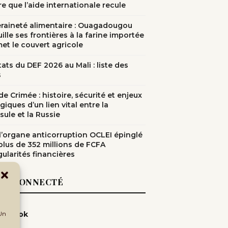
e que l’aide internationale recule
raineté alimentaire : Ouagadougou
ille ses frontières à la farine importée
met le couvert agricole
ats du DEF 2026 au Mali : liste des
s
e Crimée : histoire, sécurité et enjeux
giques d’un lien vital entre la
sule et la Russie
: l’organe anticorruption OCLEI épinglé
plus de 352 millions de FCFA
gularités financières
EZ CONNECTÉ
cebook
 Un