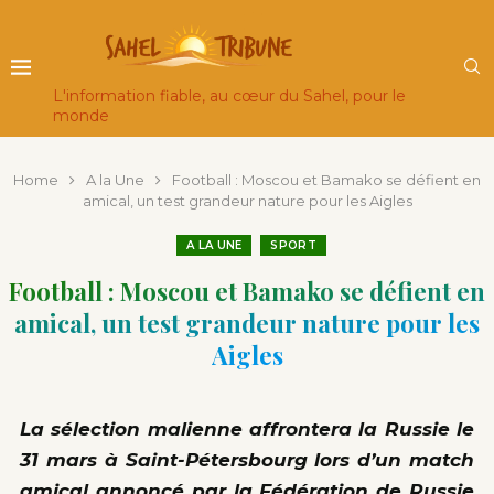
L'information fiable, au cœur du Sahel, pour le
monde
Home
A la Une
Football : Moscou et Bamako se défient en
amical, un test grandeur nature pour les Aigles
A LA UNE
SPORT
Football : Moscou et Bamako se défient en
amical, un test grandeur nature pour les
Aigles
La sélection malienne affrontera la Russie le
31 mars à Saint-Pétersbourg lors d’un match
amical annoncé par la Fédération de Russie