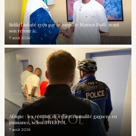
Sidiki Diabaté reçu par le ministre Mamou Daffé avant
son retour à...
7 août 2026
Afrique : les réseaux de cybercriminalité gagnent en
puissance, selon INTERPOL
7 août 2026