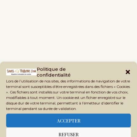
Politique de
confidentialité
previous post
Lors de l’utilisation de nos sites, des informations de navigation de votre
Viols sur mineures : un ancien employé diplomatique condamné à
terminal sont susceptibles d’être enregistrées dans des fichiers « Cookies
perpétuité
». Ces fichiers sont installés sur votre terminal en fonction de vos choix,
modifiables à tout moment. Un cookie est un fichier enregistré sur le
next post
disque dur de votre terminal, permettant à l’émetteur d’identifier le
Année de l’éducation et de la culture : le Mali engage la
terminal pendant sa durée de validation.
classification de ses centres culturels
ACCEPTER
REFUSER