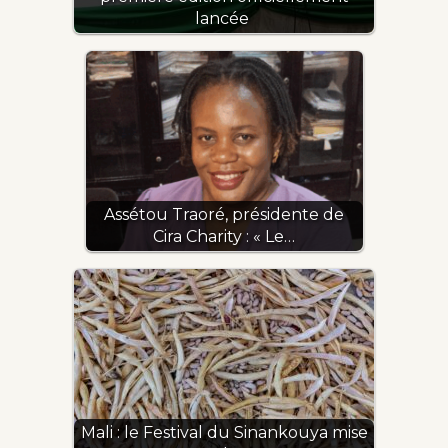
lancée
Assétou Traoré, présidente de
Cira Charity : « Le…
Mali : le Festival du Sinankouya mise