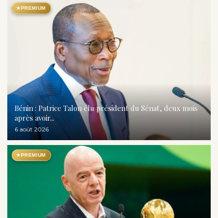
★
PREMIUM
Bénin : Patrice Talon élu président du Sénat, deux mois
après avoir...
6 août 2026
★
PREMIUM