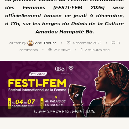
des Femmes (FESTI-FEM 2025)
sera
officiellement lancée ce jeudi 4 décembre,
à
17h
, sur les berges du
Palais de la Culture
Amadou Hampâté Bâ
.
written by
Sahel Tribune
4 décembre 2025
0
comments
395
views
2 minutes read
Ouverture de FESTI-FEM 2025.