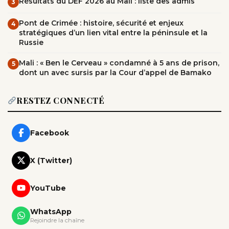
Résultats du DEF 2026 au Mali : liste des admis
3
Pont de Crimée : histoire, sécurité et enjeux
4
stratégiques d’un lien vital entre la péninsule et la
Russie
Mali : « Ben le Cerveau » condamné à 5 ans de prison,
5
dont un avec sursis par la Cour d’appel de Bamako
RESTEZ CONNECTÉ
Facebook
X (Twitter)
YouTube
WhatsApp
Rejoindre la chaîne