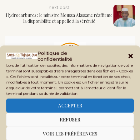
next post
Hydrocarbures : le ministre Moussa Alassane réaffirme
la disponibilité et appelle à la sérénité
Politique de
confidentialité
Lors de l’utilisation de nos sites, des informations de navigation de votre
terminal sont susceptibles d’être enregistrées dans des fichiers « Cookies
». Ces fichiers sont installés sur votre terminal en fonction de vos choix,
SAHEL TRIBUNE
modifiables à tout moment. Un cookie est un fichier enregistré sur le
disque dur de votre terminal, permettant à l’émetteur d’identifier le
Sahel Tribune est un site d’informations générales,
terminal pendant sa durée de validation.
d’analyses, d’enquêtes et de vérification des faits,
ACCEPTER
crée en 2020 au Mali, sous le nom Phileingora. C’est
en 2021 que ce nom bascule vers Sahel Tribune afin
REFUSER
d’offrir un contenu plus adapté à nos lecteurs et
partenaires.
VOIR LES PRÉFÉRENCES