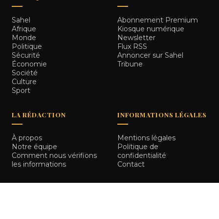
Sahel
Abonnement Premium
Afrique
Kiosque numérique
Monde
Newsletter
Politique
Flux RSS
Sécurité
Annoncer sur Sahel
Économie
Tribune
Société
Culture
Sport
LA RÉDACTION
INFORMATIONS LÉGALES
À propos
Mentions légales
Notre équipe
Politique de
Comment nous vérifions
confidentialité
les informations
Contact
© 2026
Sahel Tribune
. Tous droits réservés.
Bamako, Mali