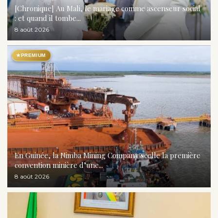
[Chronique] Au Mali, le mariage comme ascenseur social
: et quand il tombe...
8 août 2026
★
PREMIUM
En Guinée, la Nimba Mining Company scelle la première
convention minière d’une...
8 août 2026