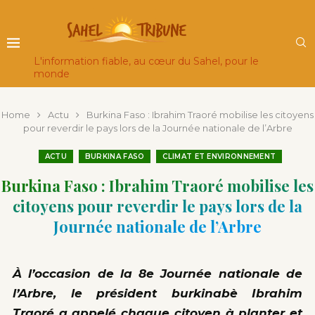
L'information fiable, au cœur du Sahel, pour le
monde
Home
Actu
Burkina Faso : Ibrahim Traoré mobilise les citoyens
pour reverdir le pays lors de la Journée nationale de l’Arbre
ACTU
BURKINA FASO
CLIMAT ET ENVIRONNEMENT
Burkina Faso : Ibrahim Traoré mobilise les
citoyens pour reverdir le pays lors de la
Journée nationale de l’Arbre
À l’occasion de la 8e Journée nationale de
l’Arbre, le président burkinabè Ibrahim
Traoré a appelé chaque citoyen à planter et