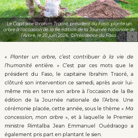
Le Capitaine Ibrahim Traoré, président du Faso, plante un
arbre à l'occasion de la 8e édition de la Journée nationale de
l’Arbre, le 20 juin 2026. ©Présidence du Faso.
«
Planter un arbre, c’est contribuer à la vie de
l’humanité entière.
» C’est par ces mots que le
président du Faso, le capitaine Ibrahim Traoré, a
clôturé son intervention ce samedi, après avoir lui-
même mis en terre son arbre à l’occasion de la 8e
édition de la Journée nationale de l’Arbre. Une
cérémonie placée, cette année, sous le thème «
Ma
concession, mon arbre
», et à laquelle le Premier
ministre Rimtalba Jean Emmanuel Ouédraogo a
également pris part en plantant le sien.