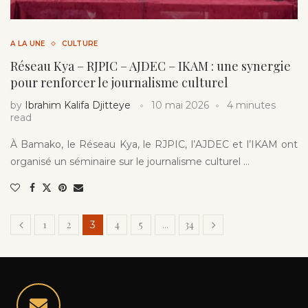
A LA UNE
CULTURE
Réseau Kya – RJPIC – AJDEC – IKAM : une synergie
pour renforcer le journalisme culturel
by
Ibrahim Kalifa Djitteye
10 mai 2026
4 minutes
read
À Bamako, le Réseau Kya, le RJPIC, l’AJDEC et l’IKAM ont
organisé un séminaire sur le journalisme culturel …
1
2
4
5
34
3
…