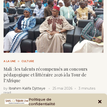
A LA UNE
CULTURE
Mali : les talents récompensés au concours
pédagogique et littéraire 2026 à la Tour de
l’Afrique
by
Ibrahim Kalifa Djitteye
25 mai 2026
3 minutes
read
Politique de
À Bamako, la finale du concours pédagogique et littéraire
confidentialité