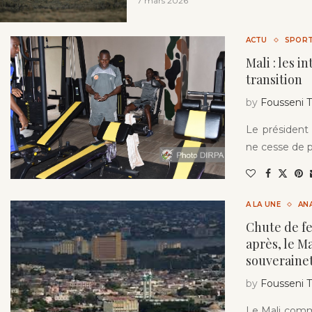
7 mars 2026
ACTU
SPOR
Mali : les i
transition
by
Fousseni
Le président 
ne cesse de p
A LA UNE
AN
Chute de fe
après, le Ma
souveraine
by
Fousseni
Le Mali comm