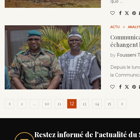
que …
ACTU
ANALY
Communicati
échangent 
by
Fousseni
Depuis le lun
la Communicat
1
10
11
13
14
15
…
12
Restez informé de l'actualité du