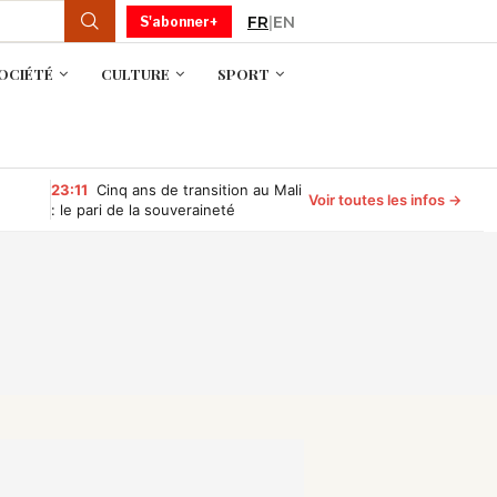
FR
|
EN
S'abonner+
OCIÉTÉ
CULTURE
SPORT
23:11
Cinq ans de transition au Mali
Voir toutes les infos →
: le pari de la souveraineté
commence à porter ses fruits