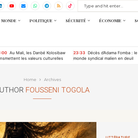
MONDE
POLITIQUE
SÉCURITÉ
ÉCONOMIE
S
:00
Au Mali, les Danbé Kolosibaw
23:33
Décès d’Adama Fomba : le
ansmettent les valeurs culturelles
monde syndical malien en deuil
x jeunes du tournoi « Camp
mpétition »
Home
Archives
UTHOR
FOUSSENI TOGOLA
LITTÉRATURE