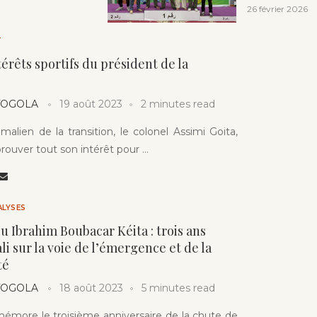
26 février 2026
T
ntérêts sportifs du président de la
 TOGOLA
19 août 2023
2 minutes read
malien de la transition, le colonel Assimi Goita,
rouver tout son intérêt pour …
ALYSES
u Ibrahim Boubacar Kéita : trois ans
li sur la voie de l’émergence et de la
té
 TOGOLA
18 août 2023
5 minutes read
émore le troisième anniversaire de la chute de