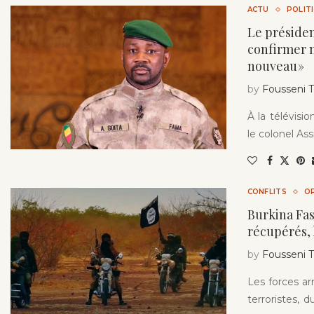
ACTU
POLIT
Le présiden
confirmer 
nouveau »
by
Fousseni
À la télévisio
le colonel Ass
CONFLITS
OP
Burkina Fas
récupérés,
by
Fousseni
Les forces ar
terroristes, 