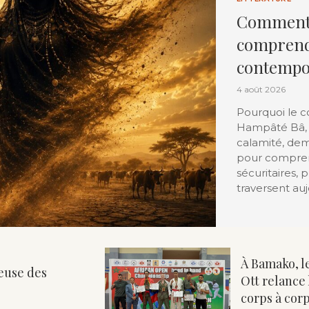
Comment 
comprendr
contempo
4 août 2026
Pourquoi le c
Hampâté Bâ, 
calamité, dem
pour comprend
sécuritaires, 
traversent auj
À Bamako, l
neuse des
Ott relance
corps à cor