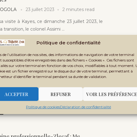
 TOGOLA
23 juillet 2023
2 minutes read
a visite à Kayes, ce dimanche 23 juillet 2023, le
a transition, le colonel Assimi …
Politique de confidentialité
s de l’utilisation de nos sites, des informations de navigation de votre terminal
t susceptibles d’être enregistrées dans des fichiers « Cookies ». Ces fichiers sont
tra-africain : un important potentiel
tallés sur votre terminal en fonction de vos choix, modifiables à tout moment.
e inexploité
kie est un fichier enregistré sur le disque dur de votre terminal, permettant à
metteur d’identifier le terminal pendant sa durée de validation.
 TOGOLA
14 juillet 2023
4 minutes read
r le commerce africain, édition 2023, lancé lors
ACCEPTER
REFUSER
VOIR LES PRÉFÉRENCE
blées annuelles d’Afreximbank à Accra, a …
Politique de cookies
Déclaration de confidentialité
aine professionnelle-Zlecaf : Me