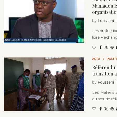
Mamadou Ism
organisatio
by
Fousseni
Les professio
libre – échang
ACTU
POLIT
Référendum 
transition 
by
Fousseni
Les Maliens 
du scrutin réf