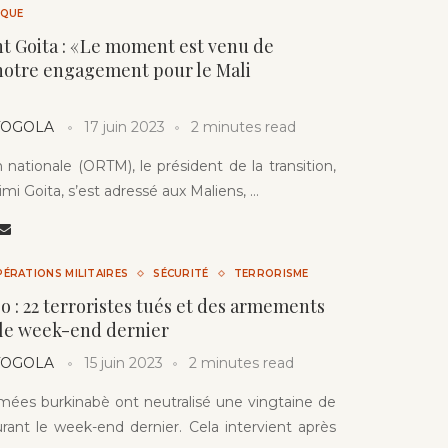
IQUE
t Goita : « Le moment est venu de
notre engagement pour le Mali
 TOGOLA
17 juin 2023
2 minutes read
n nationale (ORTM), le président de la transition,
imi Goita, s’est adressé aux Maliens, …
ÉRATIONS MILITAIRES
SÉCURITÉ
TERRORISME
o : 22 terroristes tués et des armements
 le week-end dernier
 TOGOLA
15 juin 2023
2 minutes read
mées burkinabè ont neutralisé une vingtaine de
durant le week-end dernier. Cela intervient après