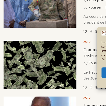
by
Fousseni
Au cours de s
président de l
ACTU
Lor
son
Commerce in
ins
reste encor
coo
l’é
by
Fousseni
Le Rapport su
des 30e Assem
ACTU
Union afric