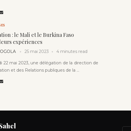
SES
on : le Mali et le Burkina Faso
leurs expériences
 TOGOLA
25 mai 2023
4 minutes read
di 22 mai 2023, une délégation de la direction de
ion et des Relations publiques de la …
 Sahel