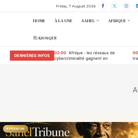
Friday, 7 August 2026
HOME
À LA UNE
SAHEL
AFRIQUE
KIOSQUE
02:00
Afrique : les réseaux de
00
DERNIÈRES INFOS
cybercriminalité gagnent en
tr
puissance, selon INTERPOL
au
Co
A
★
PREMIUM