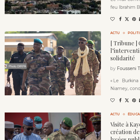
feu Ibrahim B
ACTU
POLIT
[ Tribune ] 
l’intervent
solidarité
by
Fousseni
« Le Burkin
Niamey, condu
ACTU
ÉDUCA
Visite à Kay
création de
lycées publ