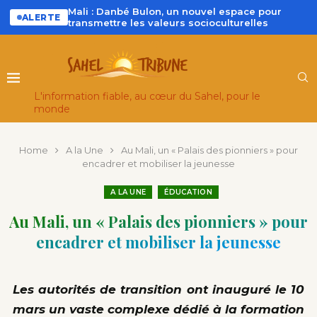
Mali : Danbé Bulon, un nouvel espace pour
ALERTE
transmettre les valeurs socioculturelles
L'information fiable, au cœur du Sahel, pour le
monde
Home
A la Une
Au Mali, un « Palais des pionniers » pour
encadrer et mobiliser la jeunesse
A LA UNE
ÉDUCATION
Au Mali, un « Palais des pionniers » pour
encadrer et mobiliser la jeunesse
Les autorités de transition ont inauguré le 10
mars un vaste complexe dédié à la formation