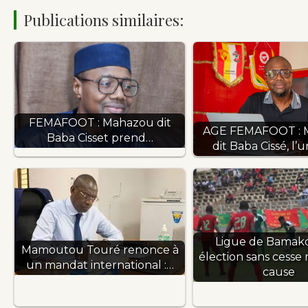
Publications similaires:
FEMAFOOT : Mahazou dit
AGE FEMAFOOT : 
Baba Cisset prend…
dit Baba Cissé, l’
Ligue de Bamako
Mamoutou Touré renonce à
élection sans cesse
un mandat international :…
cause