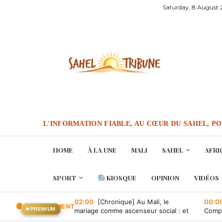
Saturday, 8 August
L'INFORMATION FIABLE, AU CŒUR DU SAHEL, P
HOME
À LA UNE
MALI
SAHEL
AFRI
SPORT
KIOSQUE
OPINION
VIDÉOS
02:00
[Chronique] Au Mali, le
00:0
EN CE MOMENT
★
PREMIUM
mariage comme ascenseur social : et
Compa
quand il tombe en panne ?
conve