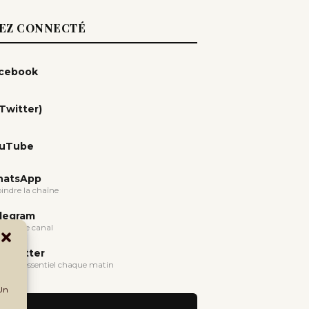
EZ CONNECTÉ
cebook
(Twitter)
uTube
atsApp
oindre la chaîne
legram
oindre le canal
wsletter
evoir l'essentiel chaque matin
 Un