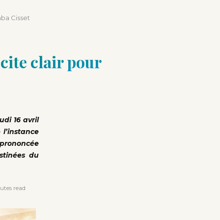
aba Cisset
ite clair pour
di 16 avril
 l’instance
t prononcée
stinées du
utes read