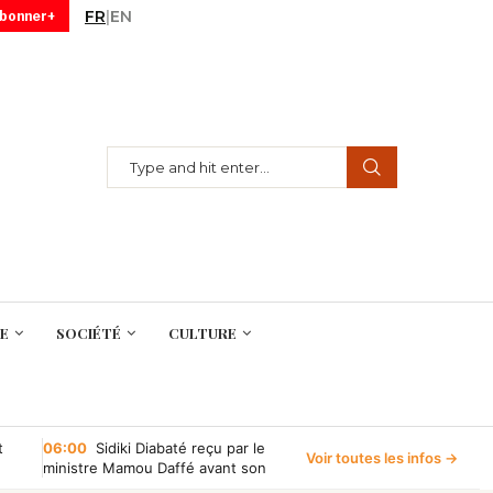
FR
|
EN
abonner+
E
SOCIÉTÉ
CULTURE
t
06:00
Sidiki Diabaté reçu par le
Voir toutes les infos →
ministre Mamou Daffé avant son
retour à l’Accor Arena de Paris