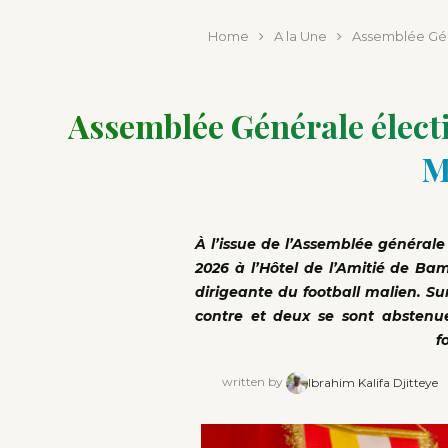
publi
Home
A la Une
Assemblée Géné
Assemblée Générale électi
M
À l’issue de l’Assemblée générale 
2026 à l’Hôtel de l’Amitié de Ba
dirigeante du football malien. Su
contre et deux se sont abstenue
f
written by
Ibrahim Kalifa Djitteye