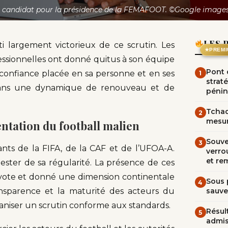
, candidat pour la présidence de la FEMAFOOT. ©Google images
LES 
i largement victorieux de ce scrutin. Les
★
PREMI
fessionnelles ont donné quitus à son équipe
Pont d
 confiance placée en sa personne et en ses
1
straté
it dans une dynamique de renouveau et de
pénin
.
Tchad
2
mesur
entation du football malien
Souve
3
nts de la FIFA, de la CAF et de l’UFOA-A.
verrou
et re
tester de sa régularité. La présence de ces
du vote et donné une dimension continentale
Sous 
4
ransparence et la maturité des acteurs du
sauve
ganiser un scrutin conforme aux standards.
Résult
5
admi