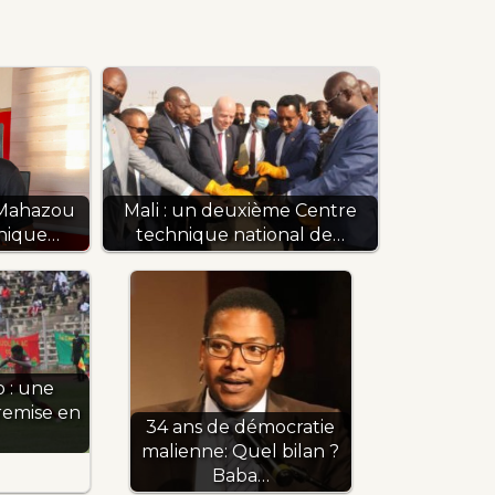
Mahazou
Mali : un deuxième Centre
unique…
technique national de…
 : une
 remise en
34 ans de démocratie
malienne: Quel bilan ?
Baba…