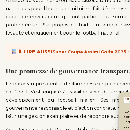
À l’issue du vote, Mahazou Baba Cisset a tenu à remerc
nationales pour l’honneur qui lui est fait d’être invest
gratitude envers ceux qui ont participé au scruti
profondément. Ses propos ont traduit une reconnaiss
loyauté et engagement pour le football national.
À LIRE AUSSI
Super Coupe Assimi Goita 2025 : 
Une promesse de gouvernance transpare
Le nouveau président a déclaré mesurer pleinement l
confiée. Il s’est engagé à travailler avec détermin
développement du football malien. Ses mots
gouvernance responsable et d’action concrète. Mahazo
Lor
bâtir une gestion exemplaire et de répondre aux att
son
ins
coo
Avec 69 voix sur 72, Mahazou Baba Cisset a été plébi