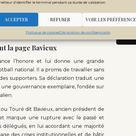
metteur d’identifier le terminal pendant sa durée de validation.
pe pour conduire la FEMAFOOT. Les deux
 force du mandat accordé. Le résultat est
ACCEPTER
REFUSER
VOIR LES PRÉFÉRENCE
on de consensus autour de son leadership
Politique de cookies
Déclaration de confidentialité
nt la page Bavieux
ance l’honore et lui donne une grande
tball national. Il a promis de travailler sans
es supporters. Sa déclaration traduit une
ir une gouvernance exemplaire, fondée sur
alien.
ou Touré dit Bavieux, ancien président de
et marque une rupture avec le passé et
s délégués, en lui accordant une majorité
ge des crises institutionnelles et de bâtir