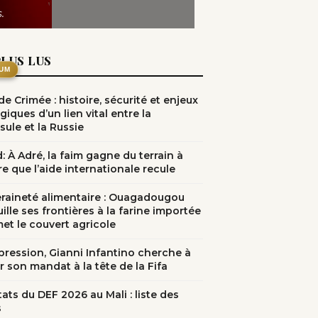
.
PLUS LUS
UM
e Crimée : histoire, sécurité et enjeux
giques d’un lien vital entre la
sule et la Russie
: À Adré, la faim gagne du terrain à
e que l’aide internationale recule
raineté alimentaire : Ouagadougou
ille ses frontières à la farine importée
met le couvert agricole
pression, Gianni Infantino cherche à
r son mandat à la tête de la Fifa
ats du DEF 2026 au Mali : liste des
s