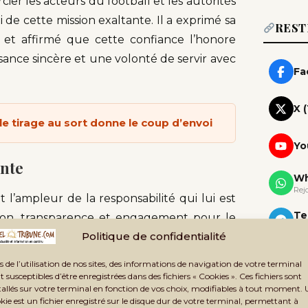
ier les acteurs du football et les autorités
i de cette mission exaltante. Il a exprimé sa
REST
n et affirmé que cette confiance l’honore
ance sincère et une volonté de servir avec
Fa
X 
le tirage au sort donne le coup d’envoi
Yo
nte
Wh
Rej
’ampleur de la responsabilité qui lui est
Te
ation, transparence et engagement pour le
Rej
Politique de confidentialité
 ont résonné comme une promesse de
Ne
u Baba Cisset a insisté sur la nécessité de
s de l’utilisation de nos sites, des informations de navigation de votre terminal
Rec
entes des délégués et des supporters.
t susceptibles d’être enregistrées dans des fichiers « Cookies ». Ces fichiers sont
tallés sur votre terminal en fonction de vos choix, modifiables à tout moment.
kie est un fichier enregistré sur le disque dur de votre terminal, permettant à
scité par les délégués. Ce score traduit la