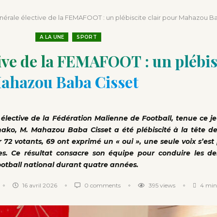
que depuis l’indépendance
rale élective de la FEMAFOOT : un plébiscite clair pour Mahazou B
A LA UNE
SPORT
ve de la FEMAFOOT : un plébisc
ahazou Baba Cisset
élective de la Fédération Malienne de Football, tenue ce jeu
mako, M. Mahazou Baba Cisset a été plébiscité à la tête de
r 72 votants, 69 ont exprimé un « oui », une seule voix s’es
s. Ce résultat consacre son équipe pour conduire les de
ootball national durant quatre années.
16 avril 2026
0 comments
395
views
4 min