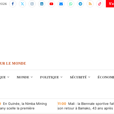
 2026
S'
OUR LE MONDE
QUE
MONDE
POLITIQUE
SÉCURITÉ
ÉCONOMI
0
En Guinée, la Nimba Mining
11:00
Mali : la Biennale sportive fai
ny scelle la première
son retour à Bamako, 43 ans après
ntion minière d’une société