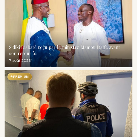
Sidiki Diabaté reçu par le ministre Mamou Daffé avant
son retour à...
7 août 2026
★
PREMIUM