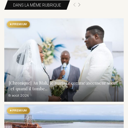
DANS LA MÊME RUBRIQUE
★
PREMIUM
[Chronique] Au Mali, le mariage comme ascenseur social
: et quand il tombe...
8 août 2026
★
PREMIUM