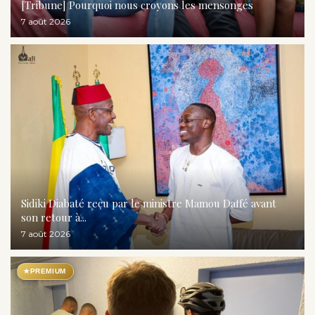
[Tribune] Pourquoi nous croyons les mensonges
7 août 2026
Sidiki Diabaté reçu par le ministre Mamou Daffé avant
son retour à...
7 août 2026
★
PREMIUM