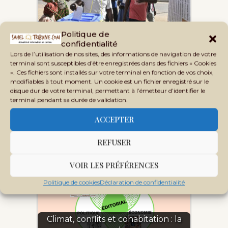
Politique de
Démocratie en sursis : les urnes ne
confidentialité
trompent plus personne
Lors de l’utilisation de nos sites, des informations de navigation de votre
terminal sont susceptibles d’être enregistrées dans des fichiers « Cookies
». Ces fichiers sont installés sur votre terminal en fonction de vos choix,
modifiables à tout moment. Un cookie est un fichier enregistré sur le
disque dur de votre terminal, permettant à l’émetteur d’identifier le
terminal pendant sa durée de validation.
ACCEPTER
Quand les urnes ne suffisent plus :
REFUSER
la crise…
VOIR LES PRÉFÉRENCES
Politique de cookies
Déclaration de confidentialité
Climat, conflits et cohabitation : la