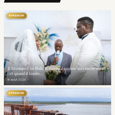
★
PREMIUM
[Chronique] Au Mali, le mariage comme ascenseur social
: et quand il tombe...
8 août 2026
★
PREMIUM