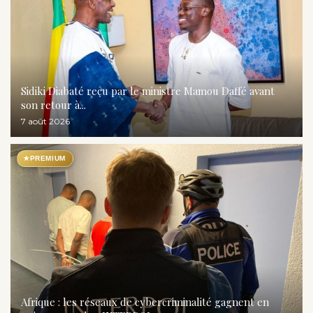
Sidiki Diabaté reçu par le ministre Mamou Daffé avant
son retour à...
7 août 2026
★
PREMIUM
Afrique : les réseaux de cybercriminalité gagnent en