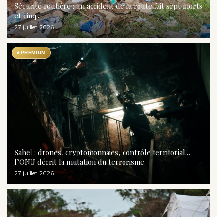
Sécurité routière : un accident de la route fait sept morts
et cinq...
27 juillet 2026
★
PREMIUM
Sahel : drones, cryptomonnaies, contrôle territorial…
l’ONU décrit la mutation du terrorisme
27 juillet 2026