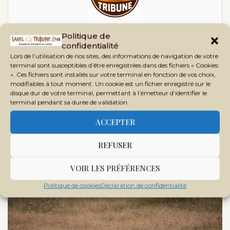
SAHEL TRIBUNE
Politique de
confidentialité
Sahel Tribune est un site d’informations générales,
Lors de l’utilisation de nos sites, des informations de navigation de votre
d’analyses, d’enquêtes et de vérification des faits,
terminal sont susceptibles d’être enregistrées dans des fichiers « Cookies
crée en 2020 au Mali, sous le nom Phileingora. C’est
». Ces fichiers sont installés sur votre terminal en fonction de vos choix,
modifiables à tout moment. Un cookie est un fichier enregistré sur le
en 2021 que ce nom bascule vers Sahel Tribune afin
disque dur de votre terminal, permettant à l’émetteur d’identifier le
d’offrir un contenu plus adapté à nos lecteurs et
terminal pendant sa durée de validation.
partenaires.
ACCEPTER
REFUSER
VOIR LES PRÉFÉRENCES
DANS LA MÊME RUBRIQUE
Politique de cookies
Déclaration de confidentialité