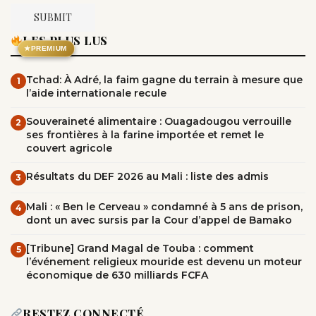
LES PLUS LUS
★
PREMIUM
Tchad: À Adré, la faim gagne du terrain à mesure que
1
l’aide internationale recule
Souveraineté alimentaire : Ouagadougou verrouille
2
ses frontières à la farine importée et remet le
couvert agricole
Résultats du DEF 2026 au Mali : liste des admis
3
Mali : « Ben le Cerveau » condamné à 5 ans de prison,
4
dont un avec sursis par la Cour d’appel de Bamako
[Tribune] Grand Magal de Touba : comment
5
l’événement religieux mouride est devenu un moteur
économique de 630 milliards FCFA
RESTEZ CONNECTÉ