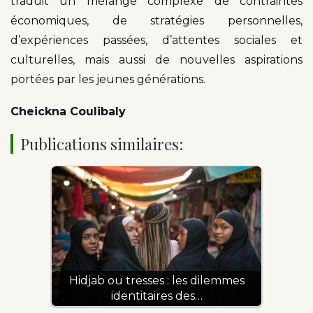
traduit un mélange complexe de contraintes
économiques, de stratégies personnelles,
d’expériences passées, d’attentes sociales et
culturelles, mais aussi de nouvelles aspirations
portées par les jeunes générations.
Cheickna Coulibaly
Publications similaires:
Hidjab ou tresses : les dilemmes
identitaires des…
Au Mali :