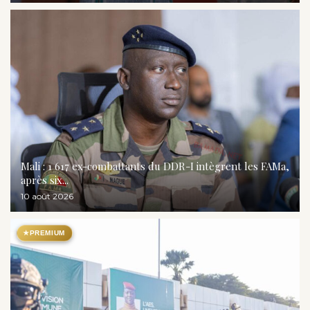
Mali : 1 617 ex-combattants du DDR-I intègrent les FAMa,
après six...
10 août 2026
★
PREMIUM