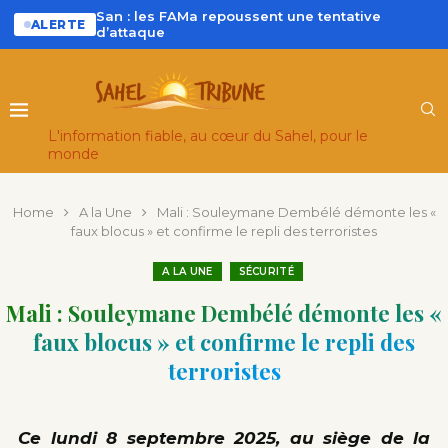
San : les FAMa repoussent une tentative
ALERTE
d’attaque
L'information fiable, au cœur du Sahel, pour le
monde
Home
A la Une
Mali : Souleymane Dembélé démonte les «
faux blocus » et confirme le repli des terroristes
A LA UNE
SÉCURITÉ
Mali : Souleymane Dembélé démonte les «
faux blocus » et confirme le repli des
terroristes
Ce lundi 8 septembre 2025, au siège de la