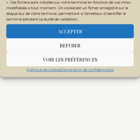
L'Alliance des États du Sahel salue la
». Ces fichiers sont installés sur votre terminal en fonction de vos choix,
progression…
modifiables à tout moment. Un cookie est un fichier enregistré sur le
disque dur de votre terminal, permettant à l’émetteur d’identifier le
terminal pendant sa durée de validation.
ACCEPTER
Tags:
MALI SÉCURITÉ
UNITÉ NATIONALE MALI
REFUSER
VOIR LES PRÉFÉRENCES
Politique de cookies
Déclaration de confidentialité