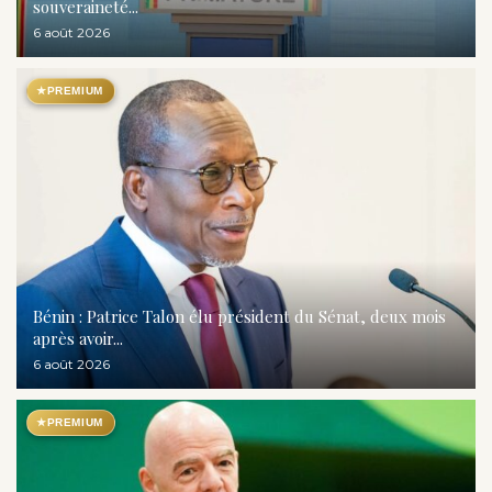
souveraineté...
6 août 2026
★
PREMIUM
Bénin : Patrice Talon élu président du Sénat, deux mois
après avoir...
6 août 2026
★
PREMIUM