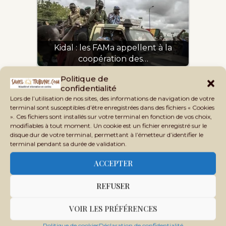
Kidal : les FAMa appellent à la
coopération des…
Politique de
confidentialité
Lors de l’utilisation de nos sites, des informations de navigation de votre
terminal sont susceptibles d’être enregistrées dans des fichiers « Cookies
Tags:
». Ces fichiers sont installés sur votre terminal en fonction de vos choix,
AMNESTY INTERNATIONAL
modifiables à tout moment. Un cookie est un fichier enregistré sur le
GROUPES ARMÉS TERRORISTES
INSÉCURITÉ
SAHEL
disque dur de votre terminal, permettant à l’émetteur d’identifier le
terminal pendant sa durée de validation.
ACCEPTER
REFUSER
VOIR LES PRÉFÉRENCES
Politique de cookies
Déclaration de confidentialité