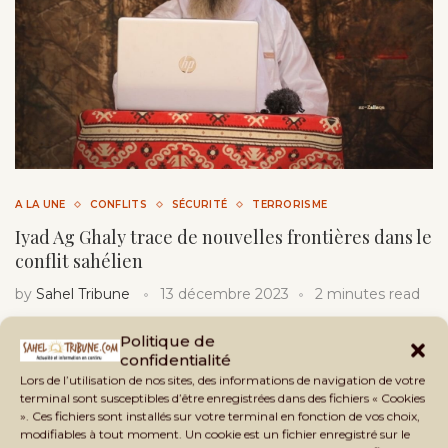
A LA UNE
CONFLITS
SÉCURITÉ
TERRORISME
Iyad Ag Ghaly trace de nouvelles frontières dans le
conflit sahélien
by
Sahel Tribune
13 décembre 2023
2 minutes read
Décryptage exclusif du retour d’Iyad Ag Ghaly au Sahel :
Politique de
alliances, recrutements et prédictions, l’avenir de la région …
confidentialité
Lors de l’utilisation de nos sites, des informations de navigation de votre
terminal sont susceptibles d’être enregistrées dans des fichiers « Cookies
». Ces fichiers sont installés sur votre terminal en fonction de vos choix,
modifiables à tout moment. Un cookie est un fichier enregistré sur le