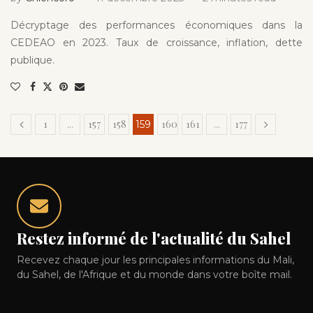
Décryptage des performances économiques dans la
CEDEAO en 2023. Taux de croissance, inflation, dette
publique.
1
157
158
160
161
177
…
159
…
Restez informé de l'actualité du Sahel
Recevez chaque jour les principales informations du Mali,
du Sahel, de l'Afrique et du monde dans votre boîte mail.