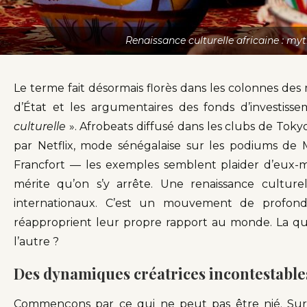
Renaissance culturelle africaine : myt
Le terme fait désormais florès dans les colonnes des 
d’État et les argumentaires des fonds d’investisse
culturelle
». Afrobeats diffusé dans les clubs de Tokyo
par Netflix, mode sénégalaise sur les podiums de 
Francfort — les exemples semblent plaider d’eux-m
mérite qu’on s’y arrête. Une renaissance cultur
internationaux. C’est un mouvement de profonde
réapproprient leur propre rapport au monde. La qu
l’autre ?
Des dynamiques créatrices incontestable
Commençons par ce qui ne peut pas être nié. Sur le