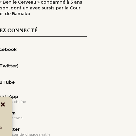
: « Ben le Cerveau » condamné à 5 ans
ison, dont un avec sursis par la Cour
el de Bamako
EZ CONNECTÉ
cebook
(Twitter)
uTube
atsApp
oindre la chaîne
legram
oindre le canal
 Un
wsletter
evoir l'essentiel chaque matin