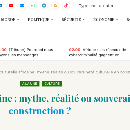
MONDE
POLITIQUE
SÉCURITÉ
ÉCONOMIE
S
:00
[Tribune] Pourquoi nous
02:00
Afrique : les réseaux de
oyons les mensonges
cybercriminalité gagnent en
puissance, selon INTERPOL
ulturelle africaine : mythe, réalité ou souveraineté culturelle en const
A LA UNE
CULTURE
ine : mythe, réalité ou souverai
construction ?