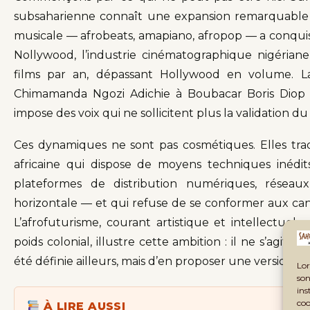
subsaharienne connaît une expansion remarquable 
musicale — afrobeats, amapiano, afropop — a conqui
Nollywood, l’industrie cinématographique nigérian
films par an, dépassant Hollywood en volume. La 
Chimamanda Ngozi Adichie à Boubacar Boris Diop 
impose des voix qui ne sollicitent plus la validation du
Ces dynamiques ne sont pas cosmétiques. Elles tra
africaine qui dispose de moyens techniques inédit
plateformes de distribution numériques, réseau
horizontale — et qui refuse de se conformer aux can
L’afrofuturisme, courant artistique et intellectuel 
poids colonial, illustre cette ambition : il ne s’agit p
été définie ailleurs, mais d’en proposer une version p
Lor
son
ins
coo
À LIRE AUSSI