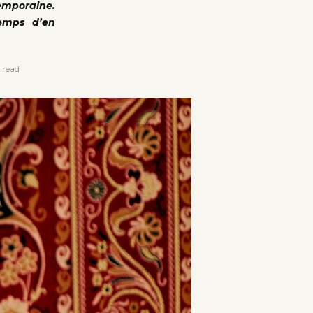
temporaine.
temps d’en
 read