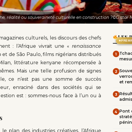
he, réalité ou souveraineté culturelle en construction ?©G star 
LES 
magazines culturels, les discours des chefs
★
PREMI
ment : l’Afrique vivrait une «
renaissance
Tchad
 et de São Paulo, films nigérians distribués
1
mesur
Milan, littérature kenyane récompensée à
êmes. Mais une telle profusion de signes
Souve
2
verrou
elle, ce n’est pas une somme de succès
et re
ur, enraciné dans des sociétés qui se
Résult
3
estion est : sommes-nous face à l’un ou à
admi
Pont d
4
s
straté
pénin
 plan des industries créatives, l’Afrique