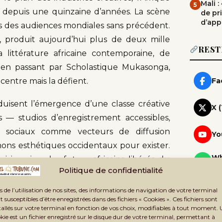
Mali 
5
depuis une quinzaine d’années. La scène
de pr
d’app
s des audiences mondiales sans précédent.
e, produit aujourd’hui plus de deux mille
REST
littérature africaine contemporaine, de
en passant par Scholastique Mukasonga,
 centre mais la défient.
Fa
duisent l’émergence d’une classe créative
X 
s — studios d’enregistrement accessibles,
x sociaux comme vecteurs de diffusion
Yo
ons esthétiques occidentaux pour exister.
Wh
qui imagine des futurs africains libérés du
Rej
Politique de confidentialité
lus de rattraper la modernité telle qu’elle a
Te
ropre.
s de l’utilisation de nos sites, des informations de navigation de votre terminal
Rej
t susceptibles d’être enregistrées dans des fichiers « Cookies ». Ces fichiers sont
tallés sur votre terminal en fonction de vos choix, modifiables à tout moment.
Ne
kie est un fichier enregistré sur le disque dur de votre terminal, permettant à
Rec