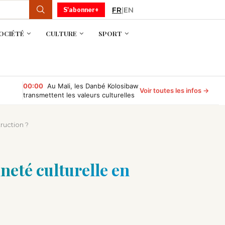
FR
|
EN
S'abonner+
OCIÉTÉ
CULTURE
SPORT
00:00
Au Mali, les Danbé Kolosibaw
Voir toutes les infos →
transmettent les valeurs culturelles
aux jeunes du tournoi « Camp
Compétition »
ruction ?
neté culturelle en