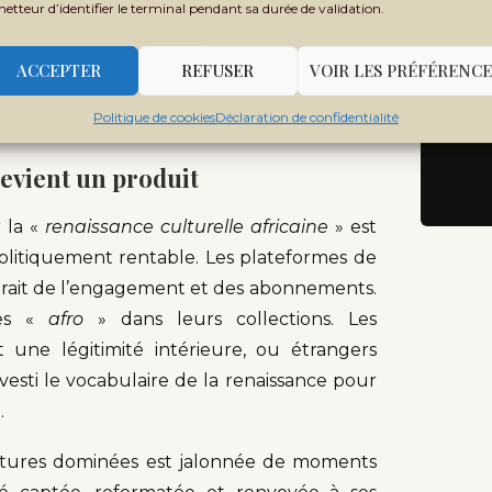
metteur d’identifier le terminal pendant sa durée de validation.
 épreuve du mois de mars
ACCEPTER
REFUSER
VOIR LES PRÉFÉRENCE
re de streams sur Spotify. Elle se mesure
Politique de cookies
Déclaration de confidentialité
re sa propre vision du monde.
devient un produit
r la «
renaissance culturelle africaine
» est
litiquement rentable. Les plateformes de
érait de l’engagement et des abonnements.
ces «
afro
» dans leurs collections. Les
 une légitimité intérieure, ou étrangers
nvesti le vocabulaire de la renaissance pour
.
ultures dominées est jalonnée de moments