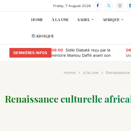
Friday, 7 August 2026
HOME
À LA UNE
SAHEL
AFRIQUE
KIOSQUE
06:00
Sidiki Diabaté reçu par le
06
DERNIÈRES INFOS
ministre Mamou Daffé avant son
cr
retour à l’Accor Arena de Paris
Home
A la Une
Renaissance c
Renaissance culturelle africa