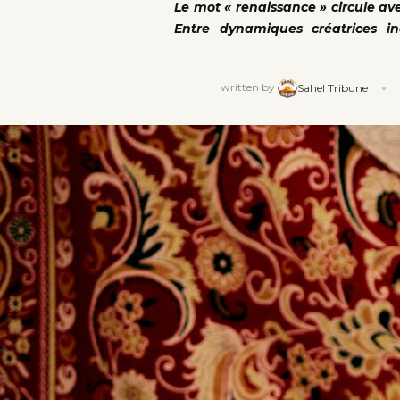
Le mot « renaissance » circule av
Entre dynamiques créatrices inc
written by
Sahel Tribune