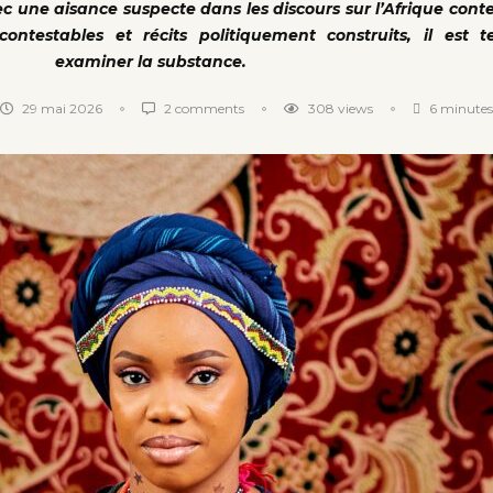
ec une aisance suspecte dans les discours sur l’Afrique con
ontestables et récits politiquement construits, il est 
examiner la substance.
29 mai 2026
2 comments
308
views
6 minutes