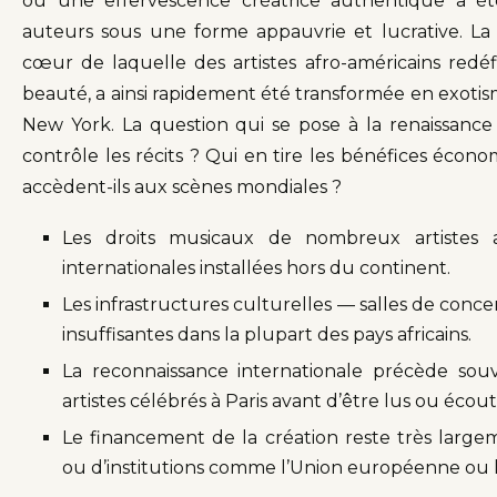
où une effervescence créatrice authentique a ét
auteurs sous une forme appauvrie et lucrative. L
cœur de laquelle des artistes afro-américains redéfi
beauté, a ainsi rapidement été transformée en exoti
New York. La question qui se pose à la renaissance a
contrôle les récits ? Qui en tire les bénéfices économ
accèdent-ils aux scènes mondiales ?
Les droits musicaux de nombreux artistes a
internationales installées hors du continent.
Les infrastructures culturelles — salles de conc
insuffisantes dans la plupart des pays africains.
La reconnaissance internationale précède souv
artistes célébrés à Paris avant d’être lus ou éco
Le financement de la création reste très larg
ou d’institutions comme l’Union européenne ou le