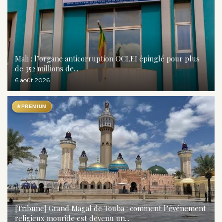
Mali : l’organe anticorruption OCLEI épinglé pour plus
de 352 millions de...
6 août 2026
★
PREMIUM
[Tribune] Grand Magal de Touba : comment l’événement
religieux mouride est devenu un...