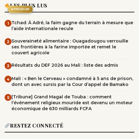
LES PLUS LUS
★
PREMIUM
Tchad: À Adré, la faim gagne du terrain à mesure que
1
l’aide internationale recule
Souveraineté alimentaire : Ouagadougou verrouille
2
ses frontières à la farine importée et remet le
couvert agricole
Résultats du DEF 2026 au Mali : liste des admis
3
Mali : « Ben le Cerveau » condamné à 5 ans de prison,
4
dont un avec sursis par la Cour d’appel de Bamako
[Tribune] Grand Magal de Touba : comment
5
l’événement religieux mouride est devenu un moteur
économique de 630 milliards FCFA
RESTEZ CONNECTÉ