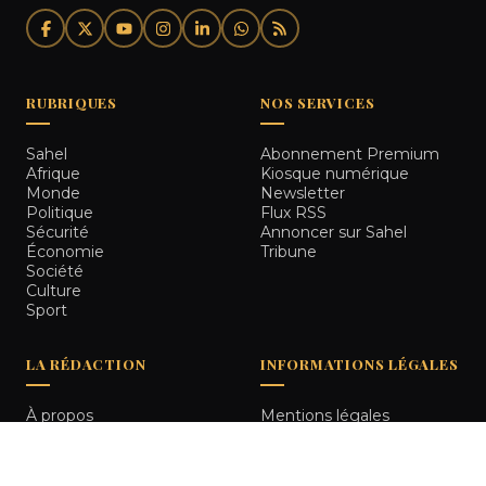
RUBRIQUES
NOS SERVICES
Sahel
Abonnement Premium
Afrique
Kiosque numérique
Monde
Newsletter
Politique
Flux RSS
Sécurité
Annoncer sur Sahel
Économie
Tribune
Société
Culture
Sport
LA RÉDACTION
INFORMATIONS LÉGALES
À propos
Mentions légales
Notre équipe
Politique de
Comment nous vérifions
confidentialité
les informations
Contact