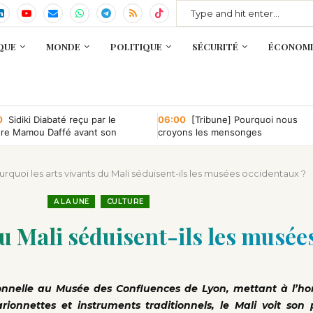
QUE
MONDE
POLITIQUE
SÉCURITÉ
ÉCONOMI
0
Sidiki Diabaté reçu par le
06:00
[Tribune] Pourquoi nous
tre Mamou Daffé avant son
croyons les mensonges
r à l’Accor Arena de Paris
rquoi les arts vivants du Mali séduisent-ils les musées occidentaux ?
A LA UNE
CULTURE
du Mali séduisent-ils les musée
ionnelle au Musée des Confluences de Lyon, mettant à l’ho
onnettes et instruments traditionnels, le Mali voit son 