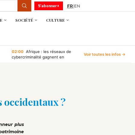
FR
|
EN
S'abonner+
E
SOCIÉTÉ
CULTURE
02:00
Afrique : les réseaux de
Voir toutes les infos →
cybercriminalité gagnent en
puissance, selon INTERPOL
s occidentaux ?
nneur plus
patrimoine