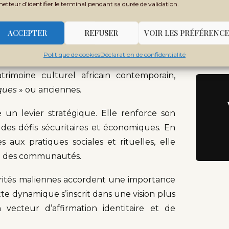
 initiatives sociales dans les domaines de
metteur d’identifier le terminal pendant sa durée de validation.
Te
Rej
ACCEPTER
REFUSER
VOIR LES PRÉFÉRENCE
atrimoine malien
Ne
Rec
Politique de cookies
Déclaration de confidentialité
 en valeur esthétique. Elle participe d’un
imoine culturel africain contemporain,
ques
» ou anciennes.
ue un levier stratégique. Elle renforce son
 des défis sécuritaires et économiques. En
 aux pratiques sociales et rituelles, elle
ion des communautés.
orités maliennes accordent une importance
ette dynamique s’inscrit dans une vision plus
vecteur d’affirmation identitaire et de