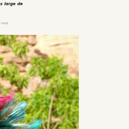
us large de
 read