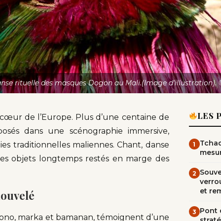
e rituelle des masques Dogon au Mali.(Image d'illustration). 
LES 
u cœur de l’Europe. Plus d’une centaine de
posés dans une scénographie immersive,
Tchad
s traditionnelles maliennes. Chant, danse
1
mesur
es objets longtemps restés en marge des
Souve
2
verrou
et re
nouvelé
Pont d
3
omono, marka et bamanan, témoignent d’une
straté