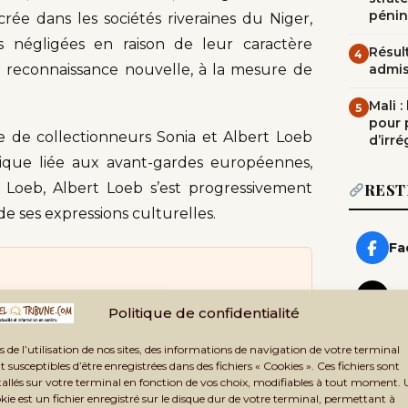
pénin
ée dans les sociétés riveraines du Niger,
négligées en raison de leur caractère
Résult
4
e reconnaissance nouvelle, à la mesure de
admi
Mali 
5
pour 
e de collectionneurs Sonia et Albert Loeb
d’irré
stique liée aux avant-gardes européennes,
 Loeb, Albert Loeb s’est progressivement
REST
 de ses expressions culturelles.
Fa
X 
nforcer l’intégration économique
Politique de confidentialité
Yo
s de l’utilisation de nos sites, des informations de navigation de votre terminal
 années 2000, s’est transformée en un
t susceptibles d’être enregistrées dans des fichiers « Cookies ». Ces fichiers sont
, ils ont tissé des liens étroits avec les
tallés sur votre terminal en fonction de vos choix, modifiables à tout moment.
Wh
kie est un fichier enregistré sur le disque dur de votre terminal, permettant à
Rej