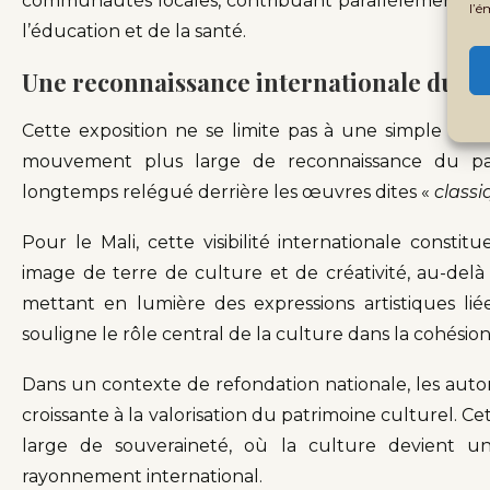
communautés locales, contribuant parallèlement à des
l’é
l’éducation et de la santé.
Une reconnaissance internationale du p
Cette exposition ne se limite pas à une simple mise
mouvement plus large de reconnaissance du patr
longtemps relégué derrière les œuvres dites «
classi
Pour le Mali, cette visibilité internationale constit
image de terre de culture et de créativité, au-delà
mettant en lumière des expressions artistiques liées
souligne le rôle central de la culture dans la cohés
Dans un contexte de refondation nationale, les aut
croissante à la valorisation du patrimoine culturel. C
large de souveraineté, où la culture devient un 
rayonnement international.