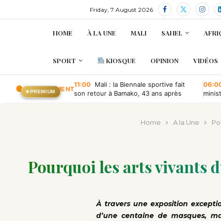
Friday, 7 August 2026
HOME
À LA UNE
MALI
SAHEL
AFRI
SPORT
KIOSQUE
OPINION
VIDÉOS
11:00
Mali : la Biennale sportive fait
06:0
EN CE MOMENT
★
PREMIUM
son retour à Bamako, 43 ans après
minis
retou
Home
A la Une
Pou
Pourquoi les arts vivants 
À travers une exposition except
d’une centaine de masques, mari