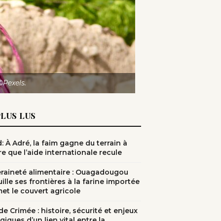
©Pexels.
PLUS LUS
: À Adré, la faim gagne du terrain à
e que l’aide internationale recule
raineté alimentaire : Ouagadougou
ille ses frontières à la farine importée
met le couvert agricole
e Crimée : histoire, sécurité et enjeux
giques d’un lien vital entre la