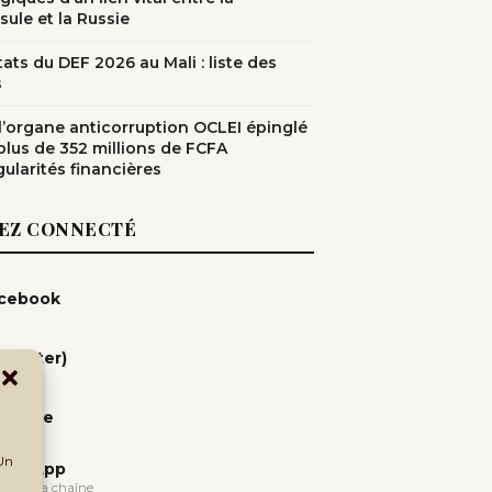
sule et la Russie
ats du DEF 2026 au Mali : liste des
s
: l’organe anticorruption OCLEI épinglé
plus de 352 millions de FCFA
gularités financières
EZ CONNECTÉ
cebook
(Twitter)
uTube
 Un
atsApp
oindre la chaîne