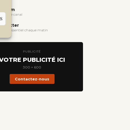
legram
oindre le canal
S
wsletter
evoir l'essentiel chaque matin
PUBLICITÉ
VOTRE PUBLICITÉ ICI
300 × 600
Contactez-nous