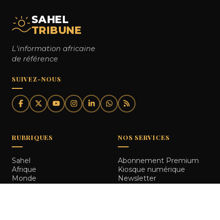
SAHEL
TRIBUNE
L'information africaine
de référence
SUIVEZ-NOUS
RUBRIQUES
NOS SERVICES
Sahel
Abonnement Premium
Afrique
Kiosque numérique
Monde
Newsletter
Politique
Flux RSS
Sécurité
Annoncer sur Sahel
Économie
Tribune
Société