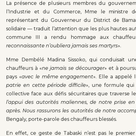
La présence de plusieurs membres du gouverneme
l’Industrie et du Commerce, Mme le ministre des
représentant du Gouverneur du District de Bamako
solidaire — traduit l’attention que les plus hautes au
commune III a rendu hommage aux chauffeurs
reconnaissante n’oubliera jamais ses martyrs
».
Mme Dembélé Madina Sissoko, qui conduisait une 
chauffeurs à «
ne jamais se décourager
» et à pours
pays «
avec le même engagement
». Elle a appelé l
patrie en cette période difficile
», une formule qui
collective face aux défis sécuritaires que traverse l
l’appui des autorités maliennes, de notre prise 
après. Nous rassurons les autorités de notre accom
Bengaly, porte-parole des chauffeurs blessés.
En effet, ce geste de Tabaski n’est pas le premie