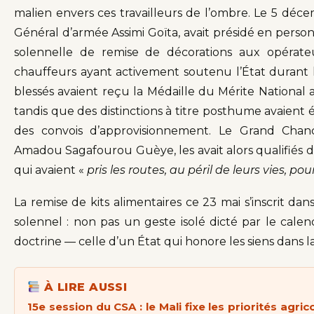
malien envers ces travailleurs de l’ombre. Le 5 décem
Général d’armée Assimi Goïta, avait présidé en pers
solennelle de remise de décorations aux opérateu
chauffeurs ayant activement soutenu l’État durant l
blessés avaient reçu la Médaille du Mérite National a
tandis que des distinctions à titre posthume avaient
des convois d’approvisionnement. Le Grand Chanc
Amadou Sagafourou Guèye, les avait alors qualifiés 
qui avaient «
pris les routes, au péril de leurs vies, p
La remise de kits alimentaires ce 23 mai s’inscrit d
solennel : non pas un geste isolé dicté par le calen
doctrine — celle d’un État qui honore les siens dans l
À LIRE AUSSI
15e session du CSA : le Mali fixe les priorités ag