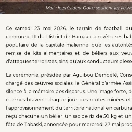
Mali : le président Goïta soutient les veu
Ce samedi 23 mai 2026, le terrain de football
commune III du District de Bamako, a revêtu ses habi
populaire de la capitale malienne, que les autorités
remise de kits alimentaires et de béliers aux veu
d’attaques terroristes, ainsi qu’aux conducteurs blessé
La cérémonie, présidée par Aguibou Dembélé, Conseil
chargé des œuvres sociales, le Général d’armée Assi
silence à la mémoire des disparus. Une image forte, 
citernes bravent chaque jour des routes minées et
l’approvisionnement du territoire national en carburan
reçu chacune un bélier, un sac de riz de 50 kg et un b
fête de Tabaski, annoncée pour mercredi 27 mai proc