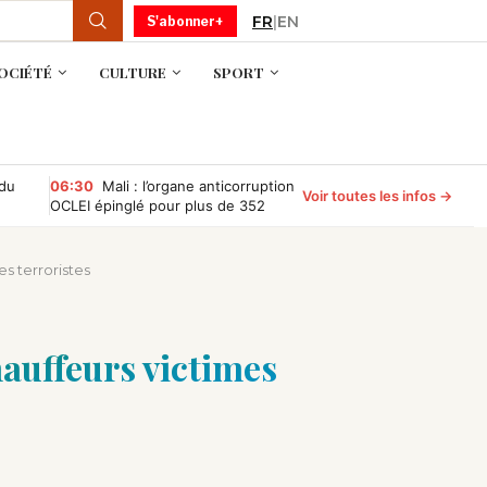
FR
|
EN
S'abonner+
OCIÉTÉ
CULTURE
SPORT
 du
06:30
Mali : l’organe anticorruption
Voir toutes les infos →
OCLEI épinglé pour plus de 352
millions de FCFA d’irrégularités
financières
es terroristes
chauffeurs victimes