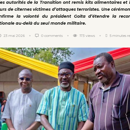
les autorités de la Transition ont remis kits alimentaires et 
urs de citernes victimes d’attaques terroristes. Une cérémon
firme la volonté du président Goïta d’étendre la reco
tionale au-delà du seul monde militaire.
23 mai 2026
0 comments
173
views
5 minutes r