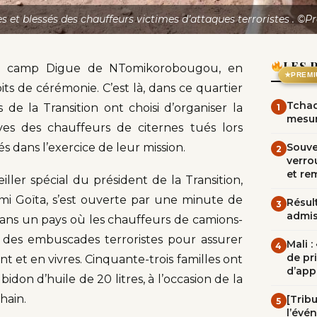
ves et blessés des chauffeurs victimes d’attaques terroristes . ©P
LES 
 du camp Digue de NTomikorobougou, en
★
PREMI
ts de cérémonie. C’est là, dans ce quartier
Tchad
 de la Transition ont choisi d’organiser la
1
mesur
ves des chauffeurs de citernes tués lors
s dans l’exercice de leur mission.
Souve
2
verrou
et re
ler spécial du président de la Transition,
mi Goïta, s’est ouverte par une minute de
Résult
3
admi
dans un pays où les chauffeurs de camions-
 des embuscades terroristes pour assurer
Mali 
4
de pr
t et en vivres. Cinquante-trois familles ont
d’app
idon d’huile de 20 litres, à l’occasion de la
hain.
[Trib
5
l’évé