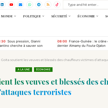
MONDE
POLITIQUE
SÉCURITÉ
ÉCONOMIE
S
:30
Sous pression, Gianni
08:00
France-Guinée : le crâne
fantino cherche à sauver son
dernier Almamy du Fouta-Djalon
ndat à la tête de la Fifa
bientôt rapatrié ?
t Goïta soutient les veuves et blessés des chauffeurs victimes d’attaqu
A LA UNE
ÉCONOMIE
ient les veuves et blessés des 
’attaques terroristes