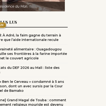
résidence du Mali.
PLUS LUS
UM
: À Adré, la faim gagne du terrain à
e que l’aide internationale recule
raineté alimentaire : Ouagadougou
ille ses frontières à la farine importée
met le couvert agricole
ats du DEF 2026 au Mali : liste des
s
: « Ben le Cerveau » condamné à 5 ans
ison, dont un avec sursis par la Cour
el de Bamako
une] Grand Magal de Touba : comment
nement religieux mouride est devenu