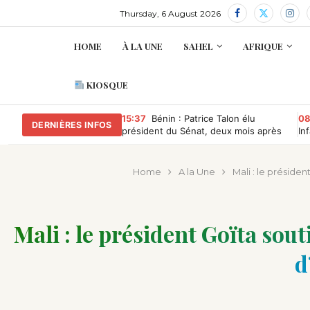
Thursday, 6 August 2026
HOME
À LA UNE
SAHEL
AFRIQUE
KIOSQUE
15:37
Bénin : Patrice Talon élu
08
DERNIÈRES INFOS
président du Sénat, deux mois après
In
avoir quitté la présidence
ma
Home
A la Une
Mali : le présiden
Mali : le président Goïta sout
d