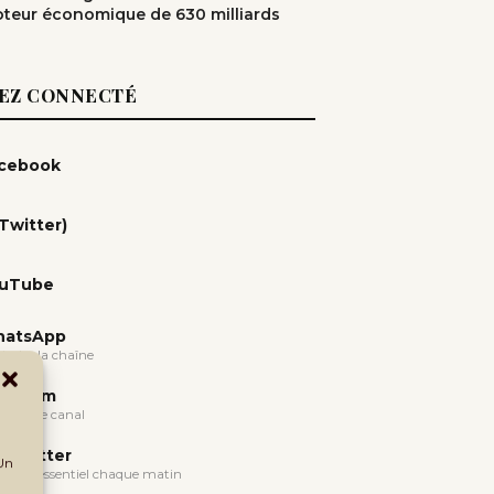
teur économique de 630 milliards
EZ CONNECTÉ
cebook
(Twitter)
uTube
atsApp
oindre la chaîne
legram
oindre le canal
wsletter
 Un
evoir l'essentiel chaque matin