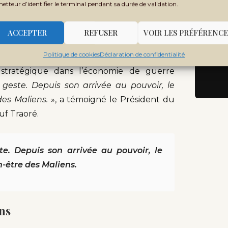
metteur d’identifier le terminal pendant sa durée de validation.
cérémonie, résume à elle seule l’évolution du
s longtemps invisible. Dans un pays où de
ACCEPTER
REFUSER
VOIR LES PRÉFÉRENCE
ois routiers pour leur approvisionnement
Politique de cookies
Déclaration de confidentialité
mentaires, en matériaux de construction —
stratégique dans l’économie de guerre
este. Depuis son arrivée au pouvoir, le
des Maliens.
», a témoigné le Président du
uf Traoré.
e. Depuis son arrivée au pouvoir, le
n-être des Maliens.
ens