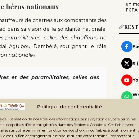
un mo
 de héros nationaux
FCFA
chauffeurs de citernes aux combattants des
REST
p dans sa vision de la solidarité nationale.
 paramilitaires, celles des chauffeurs ne
écial Aguibou Dembélé, soulignant le rôle
Fa
ion nationale
».
X 
es et des paramilitaires, celles des
Yo
Wh
Rej
Politique de confidentialité
Te
Rej
s de l’utilisation de nos sites, des informations de navigation de votre terminal
t susceptibles d’être enregistrées dans des fichiers « Cookies ». Ces fichiers sont
es pour encadrer l’orpaillage
Ne
tallés sur votre terminal en fonction de vos choix, modifiables à tout moment.
Rec
kie est un fichier enregistré sur le disque dur de votre terminal, permettant à