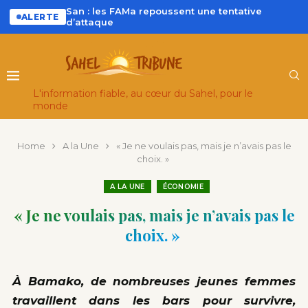
San : les FAMa repoussent une tentative
ALERTE
d’attaque
L'information fiable, au cœur du Sahel, pour le
monde
Home
A la Une
« Je ne voulais pas, mais je n’avais pas le
choix. »
A LA UNE
ÉCONOMIE
« Je ne voulais pas, mais je n’avais pas le
choix. »
À Bamako, de nombreuses jeunes femmes
travaillent dans les bars pour survivre,