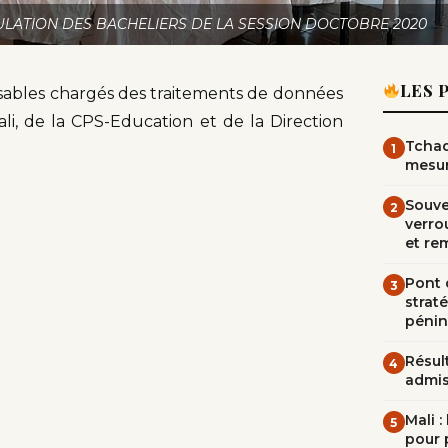
ULATION DES BACHELIERS DE LA SESSION DOCTOBRE 2020
LES 
onsables chargés des traitements de données
i, de la CPS-Education et de la Direction
Tchad
1
mesur
Souve
2
verrou
et re
Pont d
3
straté
pénin
Résult
4
admi
Mali 
5
pour 