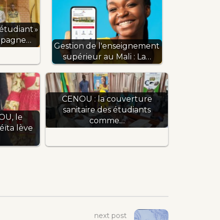
étudiant »
mpagne…
Gestion de l'enseignement
supérieur au Mali : La…
CENOU : la couverture
sanitaire des étudiants
OU, le
comme…
ïta lève
next post