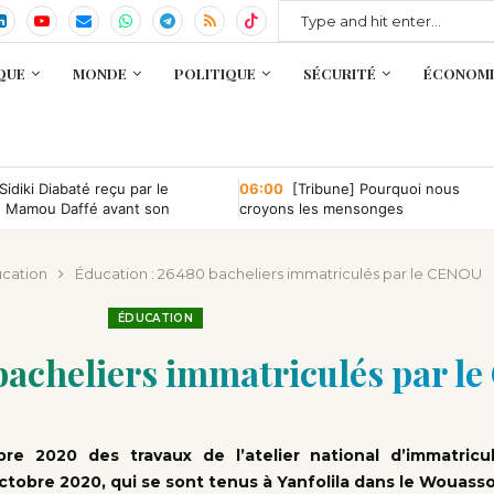
QUE
MONDE
POLITIQUE
SÉCURITÉ
ÉCONOMI
Sidiki Diabaté reçu par le
06:00
[Tribune] Pourquoi nous
e Mamou Daffé avant son
croyons les mensonges
 l’Accor Arena de Paris
cation
Éducation : 26 480 bacheliers immatriculés par le CENOU
ÉDUCATION
 bacheliers immatriculés par 
re 2020 des travaux de l’atelier national d’immatricu
octobre 2020, qui se sont tenus à Yanfolila dans le Wouass