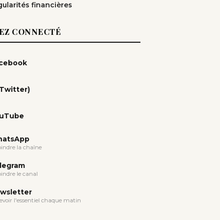
gularités financières
EZ CONNECTÉ
cebook
(Twitter)
uTube
atsApp
oindre la chaîne
legram
oindre le canal
wsletter
evoir l'essentiel chaque matin