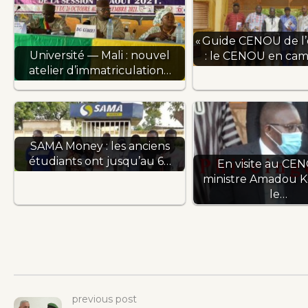
« Guide CENOU de l’
Université — Mali : nouvel
: le CENOU en ca
atelier d’immatriculation…
SAMA Money : les anciens
étudiants ont jusqu’au 6…
En visite au CEN
ministre Amadou Ké
le…
previous post