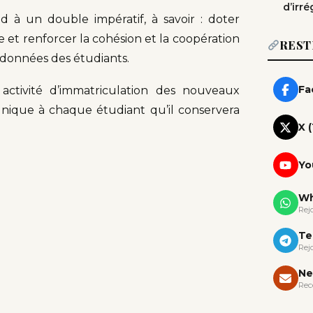
d’irré
d à un double impératif, à savoir : doter
t renforcer la cohésion et la coopération
REST
 données des étudiants.
Fa
activité d’immatriculation des nouveaux
nt unique à chaque étudiant qu’il conservera
X 
Yo
Wh
Rej
Te
Rej
Ne
Rec