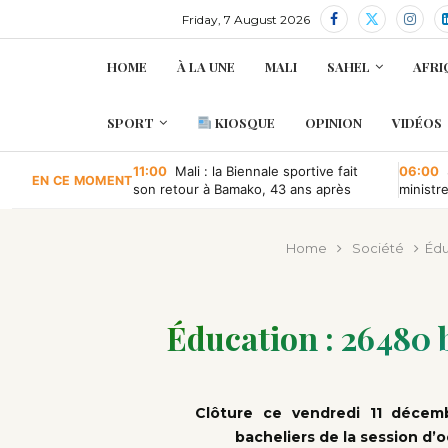
Friday, 7 August 2026
HOME
À LA UNE
MALI
SAHEL
AFRI
SPORT
KIOSQUE
OPINION
VIDÉOS
11:00
Mali : la Biennale sportive fait
06:00
EN CE MOMENT
son retour à Bamako, 43 ans après
ministr
retour à
Home
Société
Édu
Éducation : 26 480
Clôture ce vendredi 11 décemb
bacheliers de la session d’