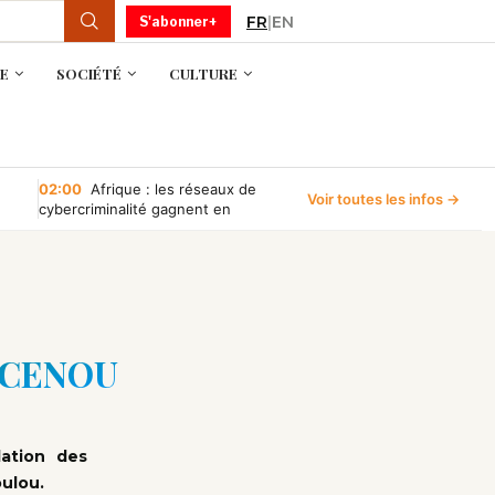
FR
|
EN
S'abonner+
E
SOCIÉTÉ
CULTURE
02:00
Afrique : les réseaux de
Voir toutes les infos →
cybercriminalité gagnent en
puissance, selon INTERPOL
le CENOU
lation des
oulou.