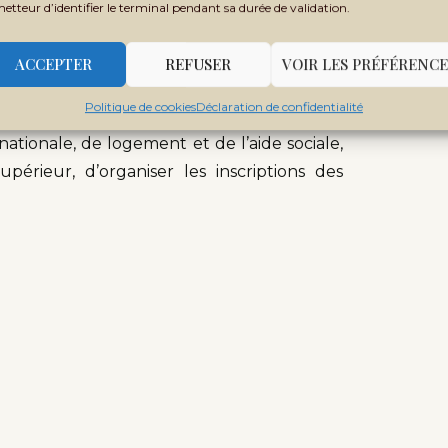
metteur d’identifier le terminal pendant sa durée de validation.
port, de l’hébergement, de la restauration,
culturelles et de loisirs ainsi que la santé ».
ACCEPTER
REFUSER
VOIR LES PRÉFÉRENCE
ipants de l’atelier à produire à la fin des
Politique de cookies
Déclaration de confidentialité
mplet qui permettra d’une part, au CENOU
ationale, de logement et de l’aide sociale,
périeur, d’organiser les inscriptions des