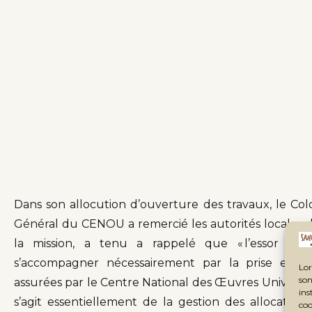
Dans son allocution d’ouverture des travaux, le 
Général du CENOU a remercié les autorités locales d
la mission, a tenu a rappelé que « l’essor de 
s’accompagner nécessairement par la prise en ch
Lor
son
assurées par le Centre National des Œuvres Universit
ins
s’agit essentiellement de la gestion des allocations
coo