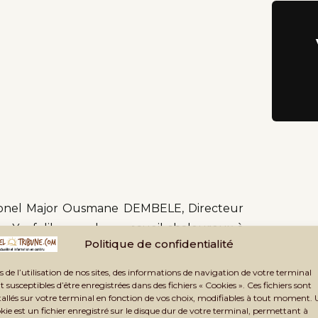
Colonel Major Ousmane DEMBELE, Directeur
e Yanfolila pour leur accueil chaleureux à
Politique de confidentialité
l’enseignement supérieur du Mali doit
arge adéquate des prestations sociales
s de l’utilisation de nos sites, des informations de navigation de votre terminal
t susceptibles d’être enregistrées dans des fichiers « Cookies ». Ces fichiers sont
aires (CENOU) au bénéfice des étudiants. Il
tallés sur votre terminal en fonction de vos choix, modifiables à tout moment.
 financières (Bourses ; Trousseau, Frais de
kie est un fichier enregistré sur le disque dur de votre terminal, permettant à