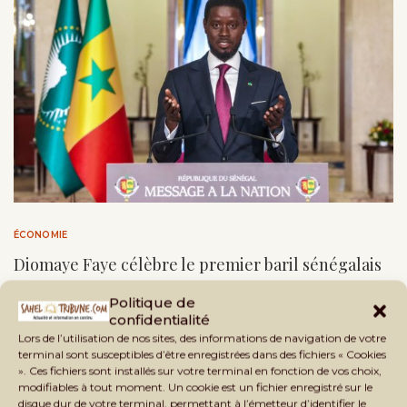
ÉCONOMIE
Diomaye Faye célèbre le premier baril sénégalais
by
Chiencoro
13 juin 2024
3 minutes read
Politique de
confidentialité
Le Sénégal devient un pays producteur de pétrole avec
Lors de l’utilisation de nos sites, des informations de navigation de votre
l’extraction réussie du champ de Sangomar. Découvrez les
terminal sont susceptibles d’être enregistrées dans des fichiers « Cookies
». Ces fichiers sont installés sur votre terminal en fonction de vos choix,
implications …
modifiables à tout moment. Un cookie est un fichier enregistré sur le
disque dur de votre terminal, permettant à l’émetteur d’identifier le