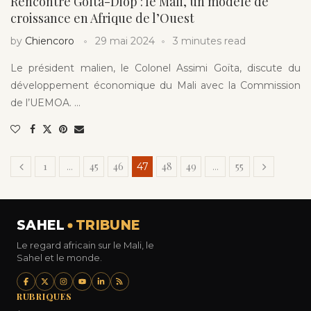
Rencontre Goïta-Diop : le Mali, un modèle de
croissance en Afrique de l’Ouest
by
Chiencoro
29 mai 2024
3 minutes read
Le président malien, le Colonel Assimi Goïta, discute du
développement économique du Mali avec la Commission
de l’UEMOA. …
1
45
46
48
49
55
…
47
…
SAHEL
TRIBUNE
Le regard africain sur le Mali, le
Sahel et le monde.
RUBRIQUES