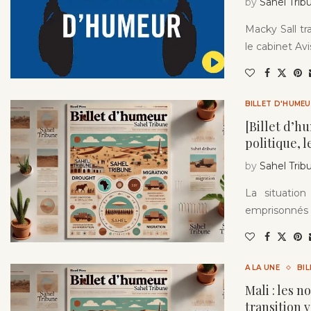
by
Sahel Trib
Macky Sall tr
le cabinet Av
BILLET D'HUME
[Billet d’h
politique, l
by
Sahel Trib
La situation
emprisonnés 
A LA UNE
BI
Mali : les 
transition v