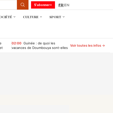
FR
|
EN
S'abonner+
OCIÉTÉ
CULTURE
SPORT
e
02:00
Guinée : de quoi les
Voir toutes les infos →
et
vacances de Doumbouya sont-elles
le nom ?