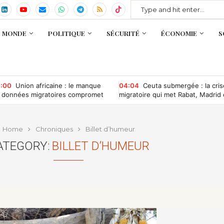
MONDE
POLITIQUE
SÉCURITÉ
ÉCONOMIE
S
:00
Union africaine : le manque
04:04
Ceuta submergée : la cris
 données migratoires compromet
migratoire qui met Rabat, Madrid 
 gouvernance des migrations
Bruxelles sous pression
Home
Chroniques
Billet d’humeur
ATEGORY:
BILLET D’HUMEUR