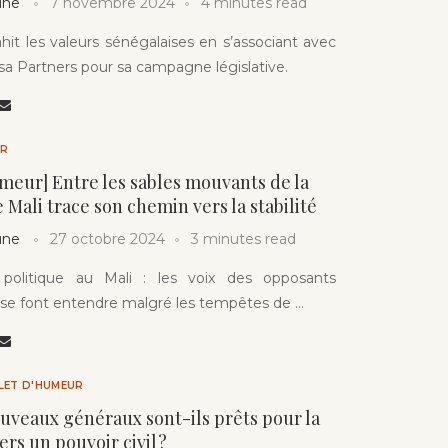
une
7 novembre 2024
4 minutes read
ahit les valeurs sénégalaises en s’associant avec
isa Partners pour sa campagne législative.
UR
umeur] Entre les sables mouvants de la
e Mali trace son chemin vers la stabilité
une
27 octobre 2024
3 minutes read
 politique au Mali : les voix des opposants
se font entendre malgré les tempêtes de …
LLET D'HUMEUR
nouveaux généraux sont-ils prêts pour la
ers un pouvoir civil ?