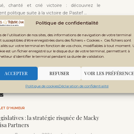
sé, chanté et crié victoire : découvrez le
t politique suite à la victoire de Pastef …
Politique de confidentialité
s de l’utilisation de nos sites, des informations de navigation de votre terminal
LLET D'HUMEUR
t susceptibles d’être enregistrées dans des fichiers « Cookies ». Ces fichiers sont
tallés sur votre terminal en fonction de vos choix, modifiables à tout moment.
umeur] Kidal, un an après – l’armée
kie est un fichier enregistré sur le disque dur de votre terminal, permettant à
u front pour une souveraineté retrouvée
metteur d’identifier le terminal pendant sa durée de validation.
une
14 novembre 2024
3 minutes read
ACCEPTER
REFUSER
VOIR LES PRÉFÉRENCE
a reprise de Kidal par l’armée malienne, plongez
ctoire symbolique et les actions …
Politique de cookies
Déclaration de confidentialité
LLET D'HUMEUR
gislatives : la stratégie risquée de Macky
visa Partners