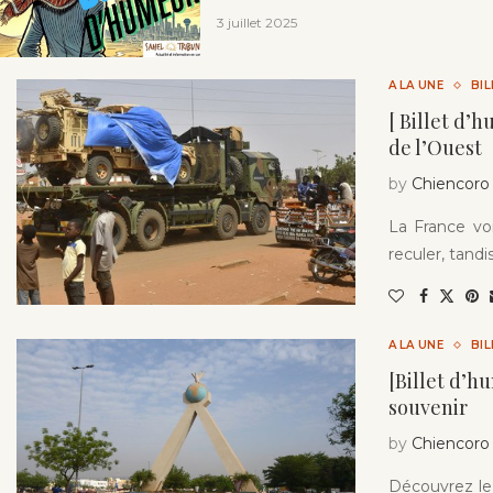
3 juillet 2025
A LA UNE
BI
[ Billet d’
de l’Ouest
by
Chiencoro
La France voi
reculer, tandi
A LA UNE
BI
[Billet d’h
souvenir
by
Chiencoro
Découvrez le