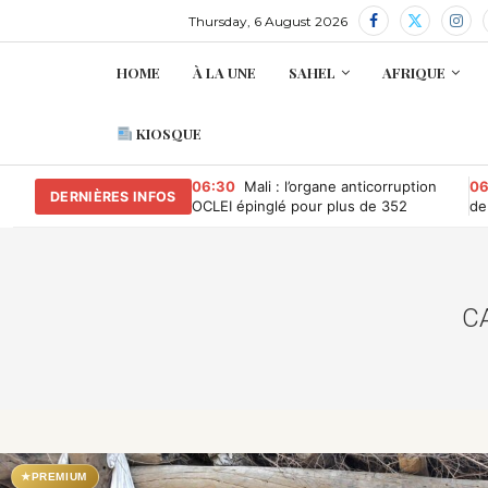
Thursday, 6 August 2026
HOME
À LA UNE
SAHEL
AFRIQUE
KIOSQUE
06:30
Mali : l’organe anticorruption
06
DERNIÈRES INFOS
OCLEI épinglé pour plus de 352
de
millions de FCFA d’irrégularités
la
financières
C
★
PREMIUM