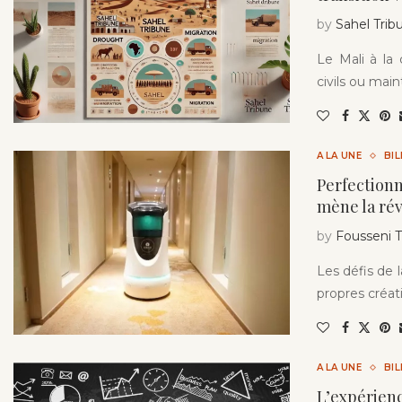
by
Sahel Trib
Le Mali à la
civils ou maint
A LA UNE
BI
Perfection
mène la rév
by
Fousseni
Les défis de 
propres créat
A LA UNE
BI
L’expérienc