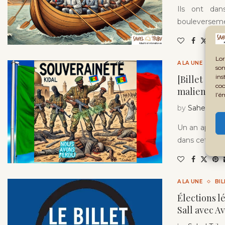
Ils ont dan
bouleversemen
Lor
A LA UNE
BI
son
ins
[Billet d’h
coo
malienne a
l’é
by
Sahel Trib
Un an après l
dans cette vi
A LA UNE
BI
Élections lé
Sall avec A