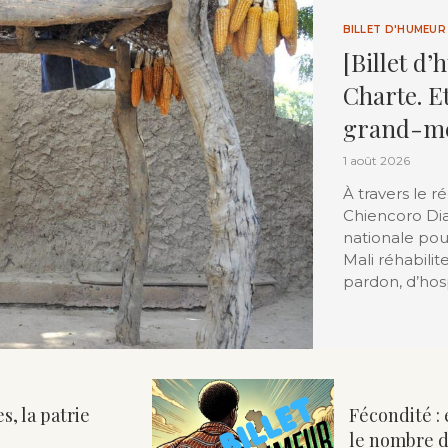
BILLET D'HUMEUR
[Billet d’
Charte. Et
grand-mè
1 août 2026
À travers le r
Chiencoro Di
nationale pour
Mali réhabilit
pardon, d’hosp
s, la patrie
Fécondité : e
le nombre d