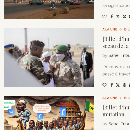
sa significatio
A LA UNE
BI
[Billet d’h
sceau de la
by
Sahel Trib
Découvrez co
passé à trave
A LA UNE
BI
[Billet d’h
mutation
by
Sahel Trib