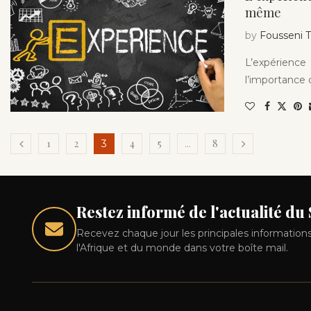
même
by
Fousseni
L’expérience 
l’importance d
1
2
4
5
8
3
…
Restez informé de l'actualité du
Recevez chaque jour les principales informations
l'Afrique et du monde dans votre boîte mail.