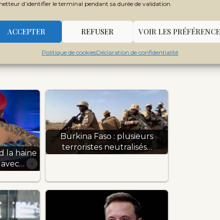
sant plusieurs médias étrangers accusés par
metteur d’identifier le terminal pendant sa durée de validation.
stile ou démoralisante pour les forces
ACCEPTER
REFUSER
VOIR LES PRÉFÉRENCE
Politique de cookies
Déclaration de confidentialité
Burkina Faso : plusieurs
terroristes neutralisés…
d la haine
 avec…