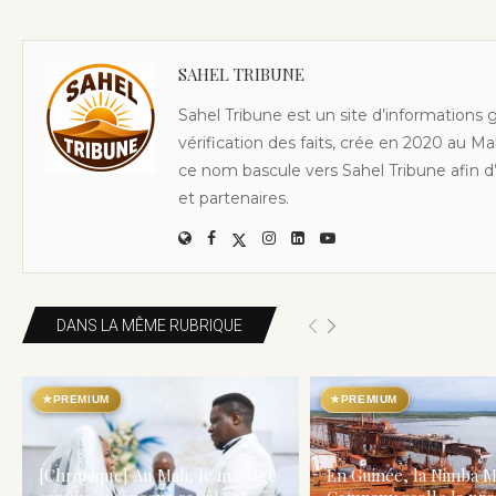
SAHEL TRIBUNE
Sahel Tribune est un site d’informations 
vérification des faits, crée en 2020 au Ma
ce nom bascule vers Sahel Tribune afin d’
et partenaires.
DANS LA MÊME RUBRIQUE
★
PREMIUM
★
PREMIUM
[Chronique] Au Mali, le mariage
En Guinée, la Nimba M