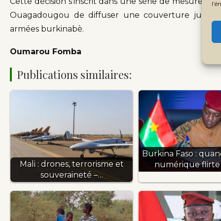
Cette décision s’inscrit dans une série de mesures vi
l’é
Ouagadougou de diffuser une couverture jugée ho
armées burkinabè.
Oumarou Fomba
Publications similaires:
Burkina Faso : quan
Mali : drones, terrorisme et
numérique flirte
souveraineté –…