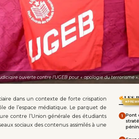
diciaire ouverte contre l’UGEB pour « apologie du terrorisme ».
LES 
aire dans un contexte de forte crispation
★
PREMI
ôle de l’espace médiatique. Le parquet de
Pont d
e contre l’Union générale des étudiants
1
straté
éseaux sociaux des contenus assimilés à une
pénin