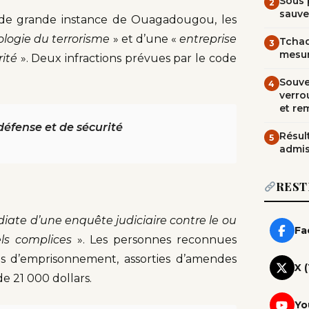
Sous 
2
sauve
e grande instance de Ouagadougou, les
ologie du terrorisme
» et d’une «
entreprise
Tchad
3
mesur
ité
». Deux infractions prévues par le code
Souve
4
verrou
et re
défense et de sécurité
Résult
5
admi
REST
iate d’une enquête judiciaire contre le ou
Fa
els complices
». Les personnes reconnues
ns d’emprisonnement, assorties d’amendes
X 
de 21 000 dollars.
Yo