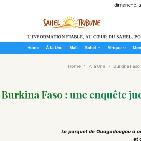
dimanche, a
L'INFORMATION FIABLE, AU CŒUR DU SAHEL, P
Home
À la Une
Mali
Sahel
Afrique
Mon
Home
A la Une
Burkina Faso 
Burkina Faso : une enquête ju
Le parquet de Ouagadougou a ouv
et 