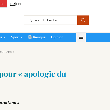
 +
FR
|
EN
re
Sport
Kiosque
Opinion
rorisme »
 pour « apologie du
rrorisme »