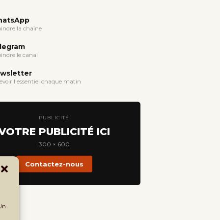
atsApp
oindre la chaîne
legram
oindre le canal
wsletter
evoir l'essentiel chaque matin
PUBLICITÉ
VOTRE PUBLICITÉ ICI
300 × 600
Contactez-nous
 Un