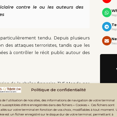
ciaire contre le ou les auteurs des
Wh
es
Rej
Te
Rej
e particulièrement tendu. Depuis plusieurs
Ne
Rec
on des attaques terroristes, tandis que les
nées à contrôler le récit public autour des
ension de la chaîne française TV5 Monde par
Politique de confidentialité
Les autorités reprochaient au média des
onale dans son traitement des questions
s de l’utilisation de nos sites, des informations de navigation de votre terminal
t susceptibles d’être enregistrées dans des fichiers « Cookies ». Ces fichiers sont
tallés sur votre terminal en fonction de vos choix, modifiables à tout moment.
kie est un fichier enregistré sur le disque dur de votre terminal, permettant à