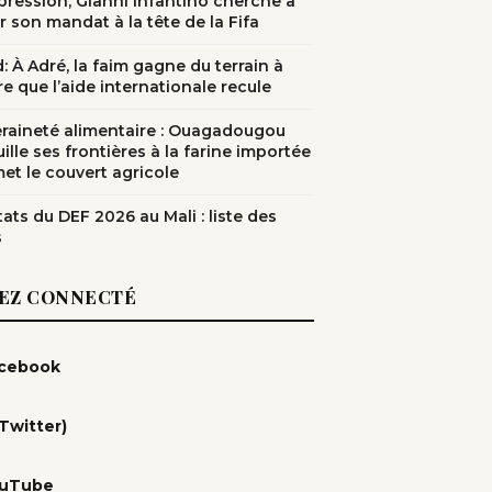
pression, Gianni Infantino cherche à
r son mandat à la tête de la Fifa
: À Adré, la faim gagne du terrain à
e que l’aide internationale recule
raineté alimentaire : Ouagadougou
ille ses frontières à la farine importée
met le couvert agricole
ats du DEF 2026 au Mali : liste des
s
EZ CONNECTÉ
cebook
(Twitter)
uTube