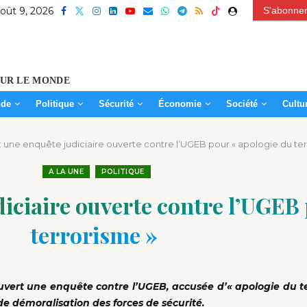
oût 9, 2026
S'abonner
OUR LE MONDE
de
Politique
Sécurité
Économie
Société
Cultu
: une enquête judiciaire ouverte contre l’UGEB pour « apologie du ter
A LA UNE
POLITIQUE
diciaire ouverte contre l’UGEB
terrorisme »
ert une enquête contre l’UGEB, accusée d’« apologie du te
de démoralisation des forces de sécurité.