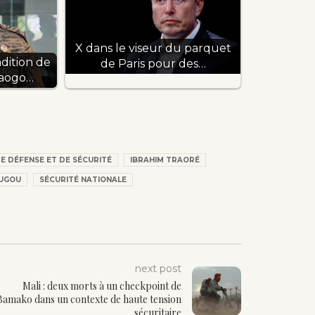
X dans le viseur du parquet
adition de
de Paris pour des…
daogo…
E DÉFENSE ET DE SÉCURITÉ
IBRAHIM TRAORÉ
UGOU
SÉCURITÉ NATIONALE
next post
Mali : deux morts à un checkpoint de
Bamako dans un contexte de haute tension
sécuritaire