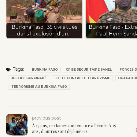
Burkina Faso : 35 civils tués
Burkina Faso - Extr
dans l’explosion d’un…
Paul Henri San
Tags:
BURKINA FASO
CRISE SÉCURITAIRE SAHEL
FORCES D
JUSTICE BURKINABÈ
LUTTE CONTRE LE TERRORISME
OUAGADO
TERRORISME AU BURKINA FASO
previous post
À 15 ans, certaines sont encore à l’école. À 15
ans, d’autres sont déjà mères.