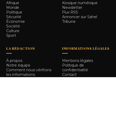
Afrique
Kiosque numérique
Monde
Newsletter
Politique
Flux RSS
Sécurité
Annoncer sur Sahel
Économie
Tribune
Société
Culture
Sport
LA RÉDACTION
INFORMATIONS LÉGALES
À propos
Mentions légales
Notre équipe
Politique de
Comment nous vérifions
confidentialité
les informations
Contact
© 2026
Sahel Tribune
. Tous droits réservés.
Bamako, Mali
RETOUR HAUT