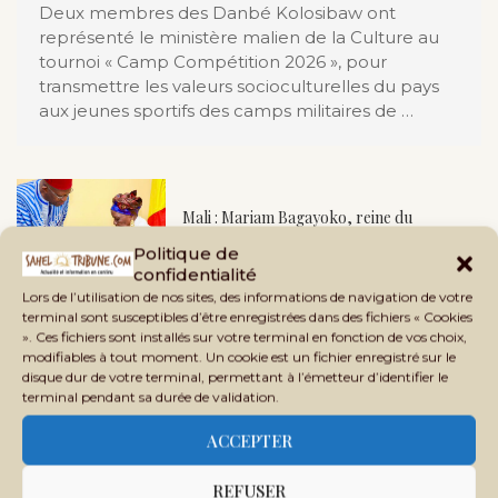
Deux membres des Danbé Kolosibaw ont
représenté le ministère malien de la Culture au
tournoi « Camp Compétition 2026 », pour
transmettre les valeurs socioculturelles du pays
aux jeunes sportifs des camps militaires de …
Mali : Mariam Bagayoko, reine du
Goussoubala et lauréate du Prix Aga Khan
Politique de
de...
confidentialité
Lors de l’utilisation de nos sites, des informations de navigation de votre
terminal sont susceptibles d’être enregistrées dans des fichiers « Cookies
». Ces fichiers sont installés sur votre terminal en fonction de vos choix,
La chorégraphie du vivre-ensemble : la
modifiables à tout moment. Un cookie est un fichier enregistré sur le
disque dur de votre terminal, permettant à l’émetteur d’identifier le
fanfare du Prytanée militaire en scène
terminal pendant sa durée de validation.
pour la...
ACCEPTER
REFUSER