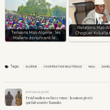
Relations Mali-Al
Tensions Mali-Algérie : les
Choguel Kokalla
Maliens dénoncent le…
Tags:
ALGÉRIE
COOPÉRATION BILATÉRALE
MALI
SAHE
previous post
Froid malien ou farce russe : la saison givrée
qui fait sourire Bamako