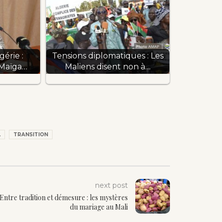
gérie :
Tensions diplomatiques : Les
 Maïga…
Maliens disent non à…
L
TRANSITION
next post
Entre tradition et démesure : les mystères
du mariage au Mali