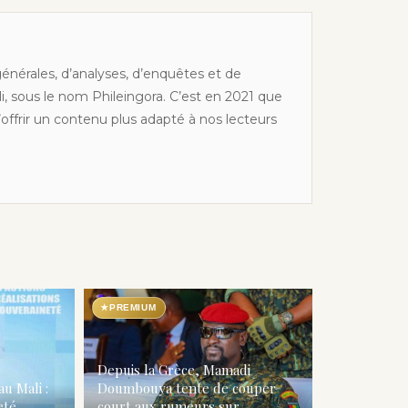
générales, d’analyses, d’enquêtes et de
li, sous le nom Phileingora. C’est en 2021 que
offrir un contenu plus adapté à nos lecteurs
★
PREMIUM
Depuis la Grèce, Mamadi
au Mali :
Doumbouya tente de couper
té...
court aux rumeurs sur...