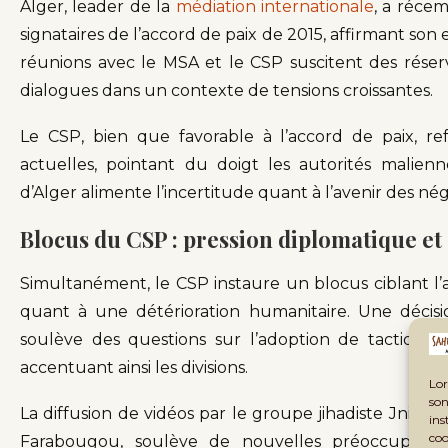
Alger, leader de la
médiation internationale
, a réce
signataires de l’accord de paix de 2015, affirmant so
réunions avec le MSA et le CSP suscitent des réserv
dialogues dans un contexte de tensions croissantes.
Le CSP, bien que favorable à l’accord de paix, re
actuelles, pointant du doigt les autorités malien
d’Alger alimente l’incertitude quant à l’avenir des négo
Blocus du CSP : pression diplomatique e
Simultanément, le CSP instaure un blocus ciblant l’
quant à une détérioration humanitaire. Une décisi
soulève des questions sur l’adoption de tactiques s
accentuant ainsi les divisions.
Lor
son
La diffusion de vidéos par le groupe jihadiste Jnim, 
ins
coo
Farabougou, soulève de nouvelles préoccupations