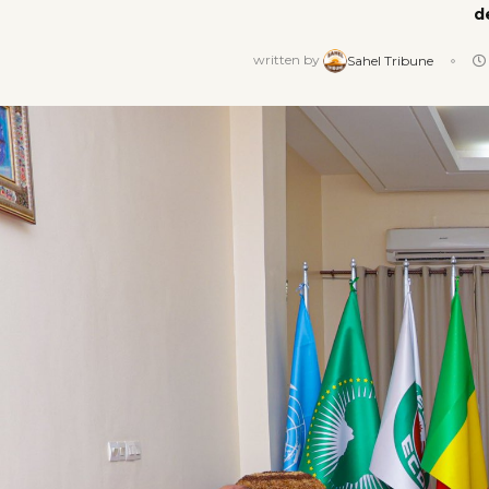
d
written by
Sahel Tribune