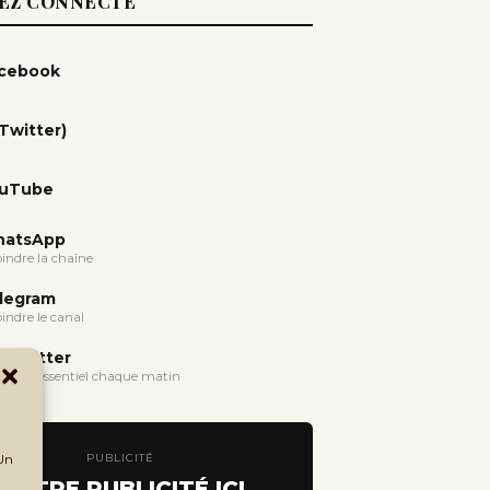
EZ CONNECTÉ
cebook
(Twitter)
uTube
atsApp
oindre la chaîne
legram
oindre le canal
wsletter
evoir l'essentiel chaque matin
PUBLICITÉ
 Un
VOTRE PUBLICITÉ ICI