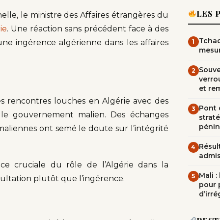
LES 
le, le ministre des Affaires étrangères du
rie
. Une réaction sans précédent face à des
Tchad
ne ingérence algérienne dans les affaires
1
mesur
Souve
2
verrou
et re
s rencontres louches en Algérie avec des
Pont d
3
rs le gouvernement malien. Des échanges
straté
pénin
maliennes ont semé le doute sur l’intégrité
Résult
4
admi
nce cruciale du rôle de l’Algérie dans la
Mali 
5
sultation plutôt que l’ingérence.
pour 
d’irré