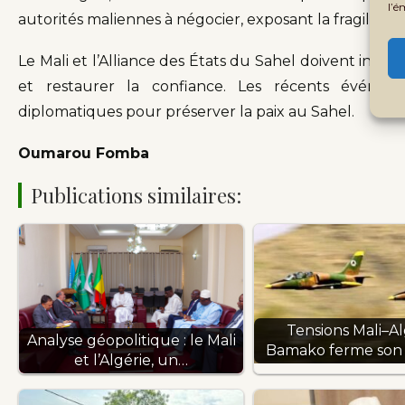
l’é
autorités maliennes à négocier, exposant la fragilité de
Le Mali et l’Alliance des États du Sahel doivent intens
et restaurer la confiance. Les récents événeme
diplomatiques pour préserver la paix au Sahel.
Oumarou Fomba
Publications similaires:
Tensions Mali–Alg
Analyse géopolitique : le Mali
Bamako ferme son
et l’Algérie, un…