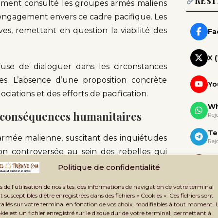
REST
mment consulté les groupes armés maliens
n engagement envers ce cadre pacifique. Les
es, remettant en question la viabilité des
Fa
X 
fuse de dialoguer dans les circonstances
nes. L’absence d’une proposition concrète
Yo
ciations et des efforts de pacification.
Wh
t conséquences humanitaires
Rej
Te
armée malienne, suscitant des inquiétudes
Rej
on controversée au sein des rebelles qui
Ne
imilaires à celles des groupes jihadistes,
Politique de confidentialité
Rec
s de l’utilisation de nos sites, des informations de navigation de votre terminal
t susceptibles d’être enregistrées dans des fichiers « Cookies ». Ces fichiers sont
révélant des soldats maliens pris en otage à
tallés sur votre terminal en fonction de vos choix, modifiables à tout moment.
kie est un fichier enregistré sur le disque dur de votre terminal, permettant à
 sécuritaires. Les otages appellent les