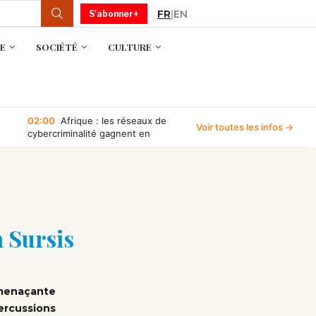
FR
|
EN
S'abonner+
E
SOCIÉTÉ
CULTURE
02:00
Afrique : les réseaux de
Voir toutes les infos →
cybercriminalité gagnent en
puissance, selon INTERPOL
n Sursis
e menaçante
percussions