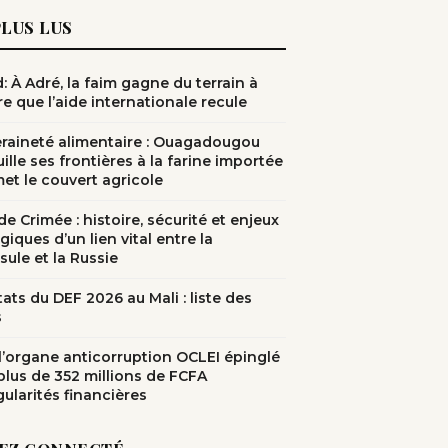
PLUS LUS
: À Adré, la faim gagne du terrain à
e que l’aide internationale recule
raineté alimentaire : Ouagadougou
ille ses frontières à la farine importée
met le couvert agricole
e Crimée : histoire, sécurité et enjeux
giques d’un lien vital entre la
sule et la Russie
ats du DEF 2026 au Mali : liste des
s
: l’organe anticorruption OCLEI épinglé
plus de 352 millions de FCFA
gularités financières