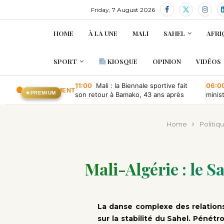
Friday, 7 August 2026
HOME
À LA UNE
MALI
SAHEL
AFRI
SPORT
KIOSQUE
OPINION
VIDÉOS
11:00
Mali : la Biennale sportive fait
06:0
EN CE MOMENT
★
PREMIUM
son retour à Bamako, 43 ans après
minis
retou
Home
Politiq
Mali-Algérie : le Sa
La danse complexe des relations 
sur la stabilité du Sahel. Pénét