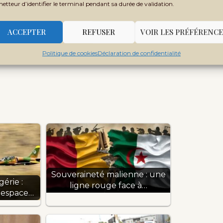
metteur d’identifier le terminal pendant sa durée de validation.
 la situation.
ACCEPTER
REFUSER
VOIR LES PRÉFÉRENCE
ifier leurs efforts pour résoudre cette crise
nts soulignent l’urgence de solutions
Politique de cookies
Déclaration de confidentialité
Souveraineté malienne : une
érie :
ligne rouge face à…
 espace…