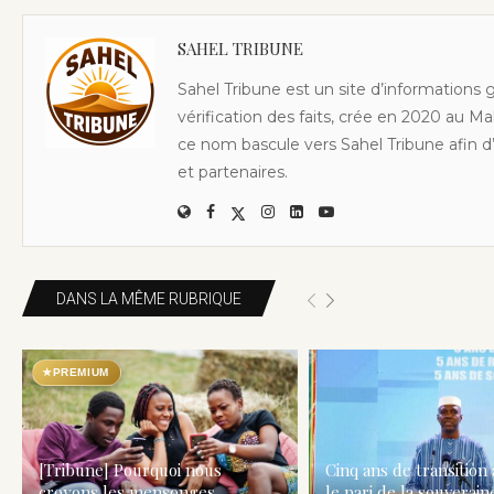
SAHEL TRIBUNE
Sahel Tribune est un site d’informations 
vérification des faits, crée en 2020 au Ma
ce nom bascule vers Sahel Tribune afin d’
et partenaires.
DANS LA MÊME RUBRIQUE
★
PREMIUM
[Tribune] Pourquoi nous
Cinq ans de transition 
croyons les mensonges
le pari de la souveraine