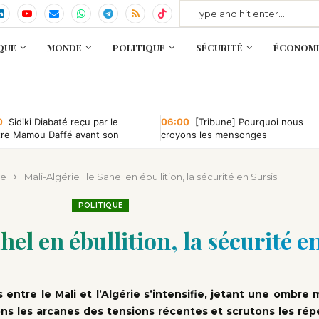
QUE
MONDE
POLITIQUE
SÉCURITÉ
ÉCONOMI
0
Sidiki Diabaté reçu par le
06:00
[Tribune] Pourquoi nous
tre Mamou Daffé avant son
croyons les mensonges
r à l’Accor Arena de Paris
ue
Mali-Algérie : le Sahel en ébullition, la sécurité en Sursis
POLITIQUE
hel en ébullition, la sécurité e
entre le Mali et l’Algérie s’intensifie, jetant une ombr
rons les arcanes des tensions récentes et scrutons les ré