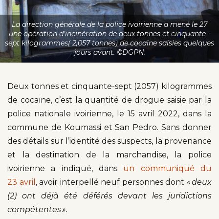
La direction générale de la police ivoirienne a mené le 27
une opération d’incinération de deux tonnes et cinquante -
sept kilogrammes( 2,057 tonnes) de cocaïne saisies quelques
jours avant. ©DGPN.
Deux tonnes et cinquante-sept (2057) kilogrammes
de cocaïne, c’est la quantité de drogue saisie par la
police nationale ivoirienne, le 15 avril 2022, dans la
commune de Koumassi et San Pedro. Sans donner
des détails sur l’identité des suspects, la provenance
et la destination de la marchandise, la police
ivoirienne a indiqué, dans
un communiqué du
23 avril
, avoir interpellé neuf personnes dont «
deux
(2) ont déjà été déférés devant les juridictions
compétentes ».