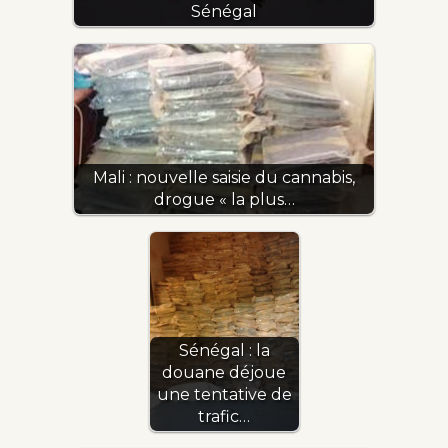
Sénégal
Mali : nouvelle saisie du cannabis,
drogue « la plus…
Sénégal : la
douane déjoue
une tentative de
trafic…