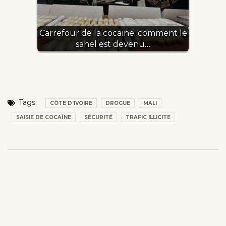
Carrefour de la cocaïne: comment le
sahel est devenu…
Tags:
CÔTE D'IVOIRE
DROGUE
MALI
SAISIE DE COCAÏNE
SÉCURITÉ
TRAFIC ILLICITE