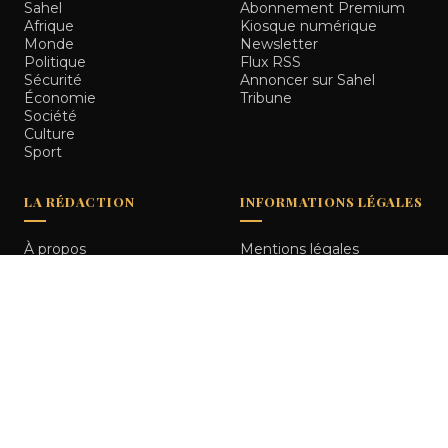
Sahel
Abonnement Premium
Afrique
Kiosque numérique
Monde
Newsletter
Politique
Flux RSS
Sécurité
Annoncer sur Sahel
Économie
Tribune
Société
Culture
Sport
LA RÉDACTION
INFORMATIONS LÉGALES
À propos
Mentions légales
Notre équipe
Politique de
Comment nous vérifions
confidentialité
les informations
Contact
© 2026
Sahel Tribune
. Tous droits réservés.
Bamako, Mali
RETOUR HAUT