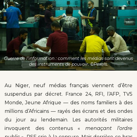
Guerre de l’information : comment les médias sont devenus
des instruments de pouvoir. ©Pexels.
Au Niger, neuf médias français viennent d’être
suspendus par décret. France 24, RFI, l’AFP, TV5
Monde, Jeune Afrique — des noms familiers à des
millions d’Africains — rayés des écrans et des ondes
du jour au lendemain. Les autorités militaires
invoquent des contenus «
menaçant l’ordre
public
». RSF crie à la censure. Mais derrière ce bras