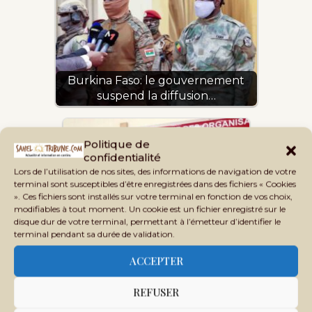
Burkina Faso: le gouvernement
suspend la diffusion…
Politique de
confidentialité
Lors de l’utilisation de nos sites, des informations de navigation de votre
terminal sont susceptibles d’être enregistrées dans des fichiers « Cookies
». Ces fichiers sont installés sur votre terminal en fonction de vos choix,
modifiables à tout moment. Un cookie est un fichier enregistré sur le
disque dur de votre terminal, permettant à l’émetteur d’identifier le
Ouagadougou : un Collectif
terminal pendant sa durée de validation.
déclare la « mort de…
ACCEPTER
REFUSER