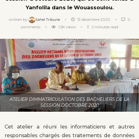
Yanfolila dans le Wouassoulou.
written by
Sahel Tribune
13 décembre 2020
0
comments
1,5K
views
2 minutes read
ATELIER DIMMATRICULATION DES BACHELIERS DE LA
SESSION DOCTOBRE 2020
Cet atelier a réuni les informaticiens et autres
responsables chargés des traitements de données