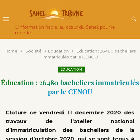
L'information fiable, au cœur du Sahel, pour le
monde
Home
Société
Éducation
Éducation : 26 480 bacheliers
immatriculés par le CENOU
ÉDUCATION
Éducation : 26 480 bacheliers immatriculés
par le CENOU
Clôture ce vendredi 11 décembre 2020 des
travaux de l’atelier national
d’immatriculation des bacheliers de la
session d’octobre 2020, qui se sont tenus à