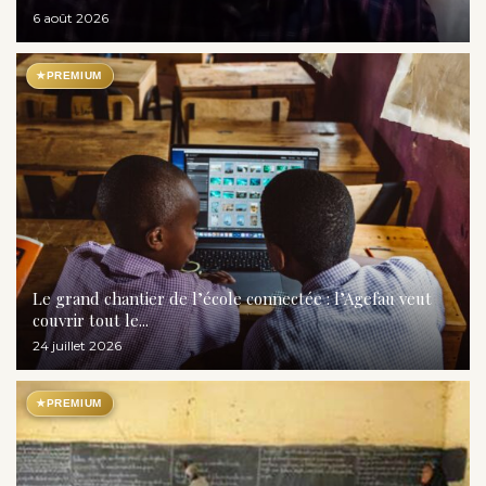
6 août 2026
★
PREMIUM
Le grand chantier de l’école connectée : l’Agefau veut
couvrir tout le...
24 juillet 2026
★
PREMIUM