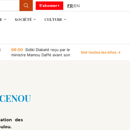
FR
|
EN
S'abonner+
E
SOCIÉTÉ
CULTURE
t
06:00
Sidiki Diabaté reçu par le
Voir toutes les infos →
ministre Mamou Daffé avant son
retour à l’Accor Arena de Paris
le CENOU
lation des
oulou.