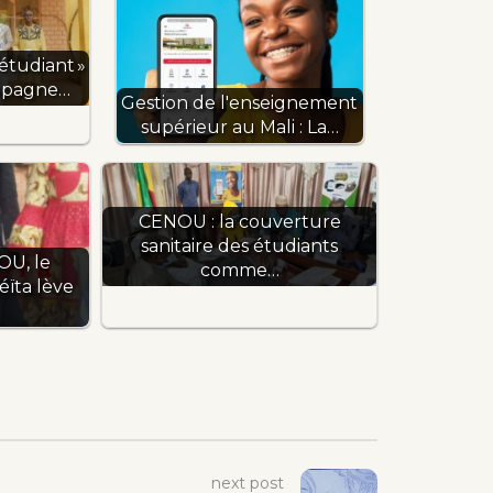
étudiant »
mpagne…
Gestion de l'enseignement
supérieur au Mali : La…
CENOU : la couverture
sanitaire des étudiants
OU, le
comme…
ïta lève
next post