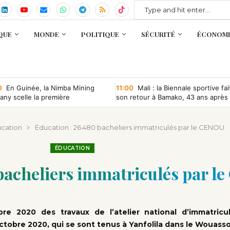
QUE
MONDE
POLITIQUE
SÉCURITÉ
ÉCONOMI
0
En Guinée, la Nimba Mining
11:00
Mali : la Biennale sportive fai
ny scelle la première
son retour à Bamako, 43 ans après
ntion minière d’une société
que depuis l’indépendance
cation
Éducation : 26 480 bacheliers immatriculés par le CENOU
ÉDUCATION
 bacheliers immatriculés par 
re 2020 des travaux de l’atelier national d’immatricu
octobre 2020, qui se sont tenus à Yanfolila dans le Wouass