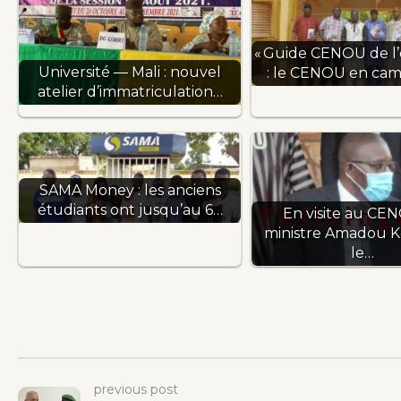
« Guide CENOU de l’
Université — Mali : nouvel
: le CENOU en ca
atelier d’immatriculation…
SAMA Money : les anciens
étudiants ont jusqu’au 6…
En visite au CEN
ministre Amadou Ké
le…
previous post