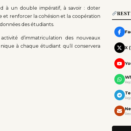
d à un double impératif, à savoir : doter
REST
t renforcer la cohésion et la coopération
 données des étudiants.
Fa
activité d’immatriculation des nouveaux
nt unique à chaque étudiant qu’il conservera
X 
Yo
Wh
Rej
Te
Rej
Ne
Rec