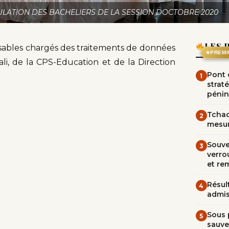
ULATION DES BACHELIERS DE LA SESSION DOCTOBRE 2020
LES 
onsables chargés des traitements de données
★
PREMI
i, de la CPS-Education et de la Direction
Pont d
1
straté
pénin
Tchad
2
mesur
Souve
3
verrou
et re
Résult
4
admi
Sous 
5
sauve