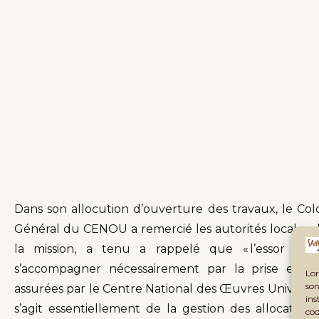
Dans son allocution d’ouverture des travaux, le 
Général du CENOU a remercié les autorités locales d
la mission, a tenu a rappelé que « l’essor de 
s’accompagner nécessairement par la prise en ch
Lor
son
assurées par le Centre National des Œuvres Universit
ins
s’agit essentiellement de la gestion des allocations
coo