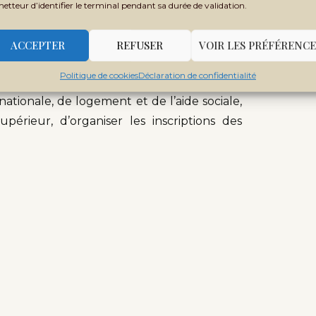
metteur d’identifier le terminal pendant sa durée de validation.
port, de l’hébergement, de la restauration,
culturelles et de loisirs ainsi que la santé ».
ACCEPTER
REFUSER
VOIR LES PRÉFÉRENCE
ipants de l’atelier à produire à la fin des
Politique de cookies
Déclaration de confidentialité
mplet qui permettra d’une part, au CENOU
ationale, de logement et de l’aide sociale,
périeur, d’organiser les inscriptions des