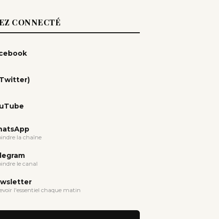
EZ CONNECTÉ
cebook
(Twitter)
uTube
atsApp
oindre la chaîne
legram
oindre le canal
wsletter
evoir l'essentiel chaque matin