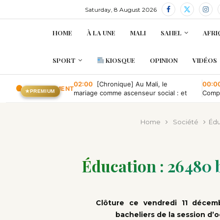
Saturday, 8 August 2026
HOME
À LA UNE
MALI
SAHEL
AFRI
SPORT
KIOSQUE
OPINION
VIDÉOS
02:00
[Chronique] Au Mali, le
00:0
EN CE MOMENT
★
PREMIUM
mariage comme ascenseur social : et
Compa
quand il tombe en panne ?
conve
publi
Home
Société
Édu
Éducation : 26 480
Clôture ce vendredi 11 décemb
bacheliers de la session d’