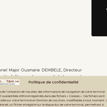
Colonel Major Ousmane DEMBELE, Directeur
e Yanfolila pour leur accueil chaleureux à
Politique de confidentialité
l’enseignement supérieur du Mali doit
arge adéquate des prestations sociales
s de l’utilisation de nos sites, des informations de navigation de votre terminal
t susceptibles d’être enregistrées dans des fichiers « Cookies ». Ces fichiers sont
aires (CENOU) au bénéfice des étudiants. Il
tallés sur votre terminal en fonction de vos choix, modifiables à tout moment.
 financières (Bourses ; Trousseau, Frais de
kie est un fichier enregistré sur le disque dur de votre terminal, permettant à