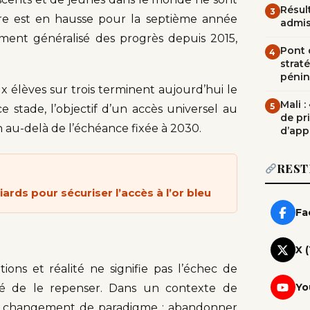
Résult
3
hiffre est en hausse pour la septième année
admi
sement généralisé des progrès depuis 2015,
Pont d
4
straté
pénin
 élèves sur trois terminent aujourd’hui le
Mali 
5
e stade, l’objectif d’un accès universel au
de pr
en au-delà de l’échéance fixée à 2030.
d’app
REST
ards pour sécuriser l’accès à l’or bleu
Fa
X 
ons et réalité ne signifie pas l’échec de
Yo
ité de le repenser. Dans un contexte de
r un changement de paradigme : abandonner