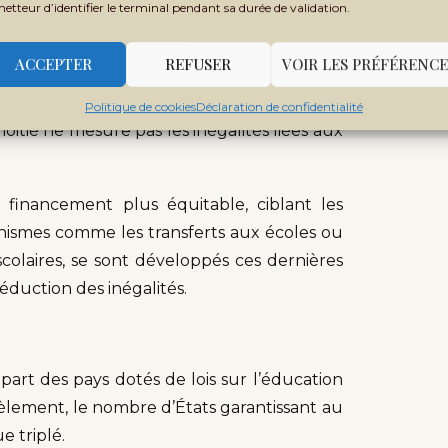
metteur d’identifier le terminal pendant sa durée de validation.
ACCEPTER
REFUSER
VOIR LES PRÉFÉRENCE
r les populations laissées pour compte, grâce
 dispose toujours pas d’informations sur les
Politique de cookies
Déclaration de confidentialité
moitié ne mesure pas les inégalités liées aux
 financement plus équitable, ciblant les
anismes comme les transferts aux écoles ou
olaires, se sont développés ces dernières
éduction des inégalités.
a part des pays dotés de lois sur l’éducation
lèlement, le nombre d’États garantissant au
e triplé.