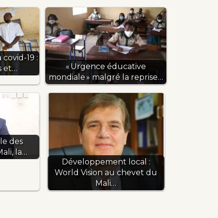
 covid-19 :
« Urgence éducative
s et…
mondiale » malgré la reprise…
le des
ali, la…
Développement local :
World Vision au chevet du
Mali…