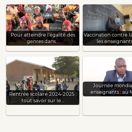
Pour atteindre l’égalité des
Vaccination contre la
genres dans…
les enseignant
Journée mondia
enseignants : au M
Rentrée scolaire 2024-2025 :
tout savoir sur le…