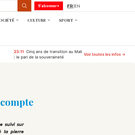
FR
|
EN
S'abonner+
OCIÉTÉ
CULTURE
SPORT
23:11
Cinq ans de transition au Mali
Voir toutes les infos →
: le pari de la souveraineté
commence à porter ses fruits
r-compte
e suivi sur
é la pierre