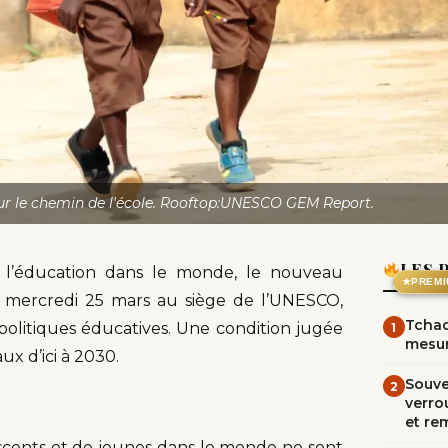
ur le chemin de l'école. Rooftop:UNESCO GEM Report.
LES 
 l’éducation dans le monde, le nouveau
★
PREMI
ce mercredi 25 mars au siège de l’UNESCO,
Tchad
 politiques éducatives. Une condition jugée
1
mesur
ux d’ici à 2030.
Souve
2
verrou
et re
escents et de jeunes dans le monde ne sont