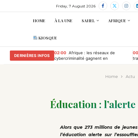
Friday, 7 August 2026
HOME
À LA UNE
SAHEL
AFRIQUE
KIOSQUE
02:00
Afrique : les réseaux de
00
DERNIÈRES INFOS
cybercriminalité gagnent en
tr
puissance, selon INTERPOL
au
Co
Home
Actu
Éducation : l’alert
Alors que 273 millions de jeunes
l’éducation alerte sur l’essouff