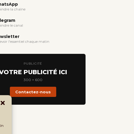
atsApp
oindre la chaîne
legram
oindre le canal
wsletter
evoir l'essentiel chaque matin
PUBLICITÉ
VOTRE PUBLICITÉ ICI
300 × 600
Contactez-nous
 Un