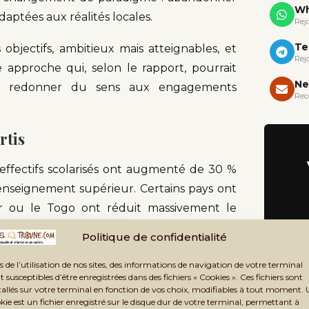
Wh
daptées aux réalités locales.
Rej
Te
objectifs, ambitieux mais atteignables, et
Rej
 approche qui, selon le rapport, pourrait
Ne
s et redonner du sens aux engagements
Rec
rtis
s effectifs scolarisés ont augmenté de 30 %
l’enseignement supérieur. Certains pays ont
ar ou le Togo ont réduit massivement le
oc ou le Vietnam ont amélioré l’accès des
Politique de confidentialité
s de l’utilisation de nos sites, des informations de navigation de votre terminal
t susceptibles d’être enregistrées dans des fichiers « Cookies ». Ces fichiers sont
négalités persistantes, liées notamment au
tallés sur votre terminal en fonction de vos choix, modifiables à tout moment.
ux situations de conflit.
kie est un fichier enregistré sur le disque dur de votre terminal, permettant à