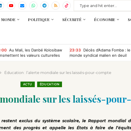
MONDE
POLITIQUE
SÉCURITÉ
ÉCONOMIE
S
:00
Au Mali, les Danbé Kolosibaw
23:33
Décès d’Adama Fomba : le
ansmettent les valeurs culturelles
monde syndical malien en deuil
x jeunes du tournoi « Camp
mpétition »
Éducation : l’alerte mondiale sur les laissés-pour-compte
ACTU
ÉDUCATION
e mondiale sur les laissés-pou
 restent exclus du système scolaire, le Rapport mondial d
lement des progrès et appelle les États à faire de l’équit