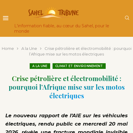
L'information fiable, au cœur du Sahel, pour le
monde
Home
A la Une
Crise pétrolière et électromobilité : pourquoi
l’Afrique mise sur les motos électriques
A LA UNE
CLIMAT ET ENVIRONNEMENT
Crise pétrolière et électromobilité :
pourquoi l’Afrique mise sur les motos
électriques
Le nouveau rapport de l’AIE sur les véhicules
électriques, rendu public ce mercredi 20 mai
2026, révèle une fracture mondiale invisible