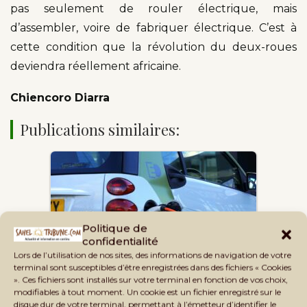
pas seulement de rouler électrique, mais
d’assembler, voire de fabriquer électrique. C’est à
cette condition que la révolution du deux-roues
deviendra réellement africaine.
Chiencoro Diarra
Publications similaires:
Politique de
confidentialité
Voitures électriques : comment la
Lors de l’utilisation de nos sites, des informations de navigation de votre
crise pétrolière…
terminal sont susceptibles d’être enregistrées dans des fichiers « Cookies
». Ces fichiers sont installés sur votre terminal en fonction de vos choix,
modifiables à tout moment. Un cookie est un fichier enregistré sur le
disque dur de votre terminal, permettant à l’émetteur d’identifier le