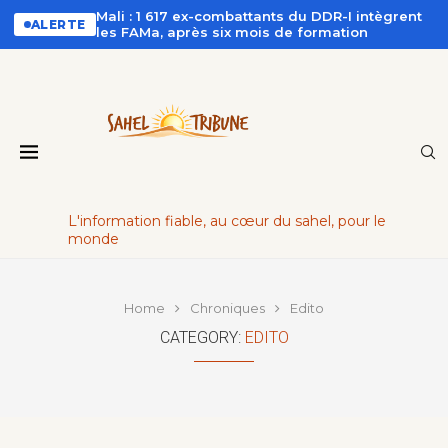
Mali : 1 617 ex-combattants du DDR-I intègrent
ALERTE
les FAMa, après six mois de formation
L'information fiable, au cœur du sahel, pour le
monde
Home
Chroniques
Edito
CATEGORY:
EDITO