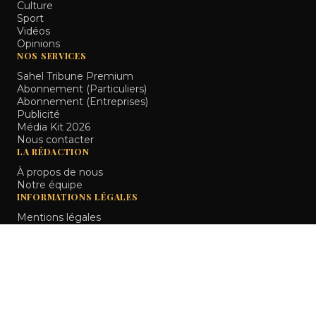
Culture
Sport
Vidéos
Opinions
NOS SERVICES
Sahel Tribune Premium
Abonnement (Particuliers)
Abonnement (Entreprises)
Publicité
Média Kit 2026
Nous contacter
LA RÉDACTION
À propos de nous
Notre équipe
INFORMATIONS LÉGALES
Mentions légales
Politique de confidentialité
CGU
Bamako, Mali
RETOUR HAUT