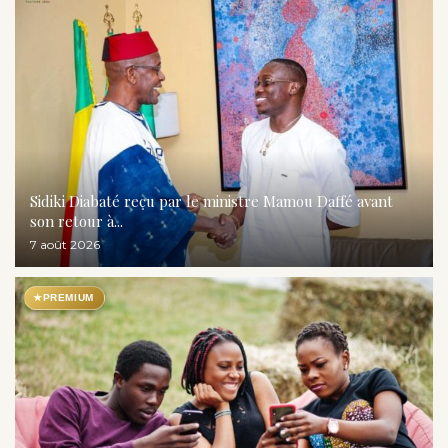
Sidiki Diabaté reçu par le ministre Mamou Daffé avant
son retour à...
7 août 2026
★
PREMIUM