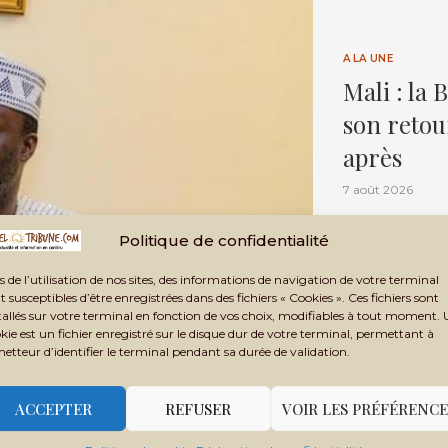
A LA UNE
Mali : la 
son retou
après
7 août 2026
Du 7 au 16 ao
Politique de confidentialité
retour de la B
absente du ca
s de l’utilisation de nos sites, des informations de navigation de votre terminal
avec pour la p
t susceptibles d’être enregistrées dans des fichiers « Cookies ». Ces fichiers sont
pays en compé
tallés sur votre terminal en fonction de vos choix, modifiables à tout moment.
kie est un fichier enregistré sur le disque dur de votre terminal, permettant à
metteur d’identifier le terminal pendant sa durée de validation.
ACCEPTER
REFUSER
VOIR LES PRÉFÉRENCE
Audit du B
e de Pélengana