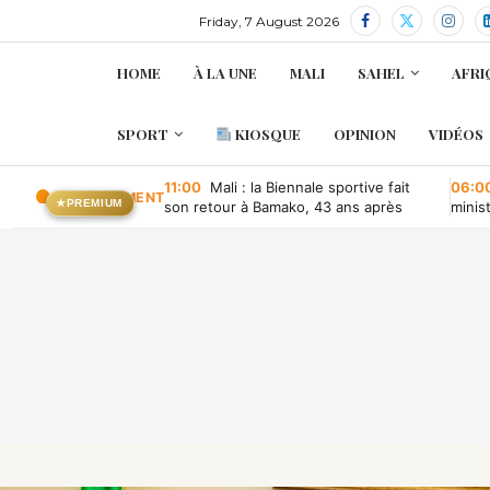
Friday, 7 August 2026
HOME
À LA UNE
MALI
SAHEL
AFRI
SPORT
KIOSQUE
OPINION
VIDÉOS
11:00
Mali : la Biennale sportive fait
06:0
EN CE MOMENT
★
PREMIUM
son retour à Bamako, 43 ans après
minis
retou