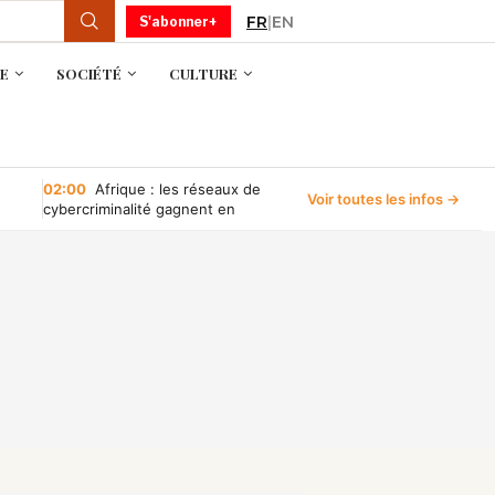
FR
|
EN
S'abonner+
E
SOCIÉTÉ
CULTURE
02:00
Afrique : les réseaux de
Voir toutes les infos →
cybercriminalité gagnent en
puissance, selon INTERPOL