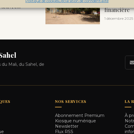
Politique de cookies
Déclaration de confidentialité
appelée à r
 œuvre...
financière
1 décembre 2025
 Sahel
 du Mali, du Sahel, de
QUES
NOS SERVICES
LA 
Abonnement Premium
À pr
e
Kiosque numérique
Notr
e
Newsletter
Comm
ue
Flux RSS
info