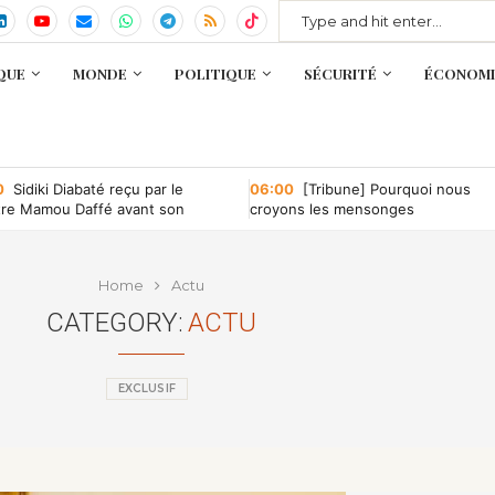
QUE
MONDE
POLITIQUE
SÉCURITÉ
ÉCONOMI
0
Sidiki Diabaté reçu par le
06:00
[Tribune] Pourquoi nous
tre Mamou Daffé avant son
croyons les mensonges
r à l’Accor Arena de Paris
Home
Actu
CATEGORY:
ACTU
EXCLUSIF