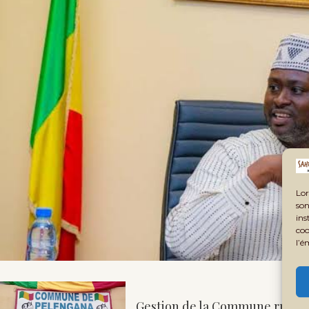
Lor
son
ins
coo
l’é
Gestion de la Commune rural