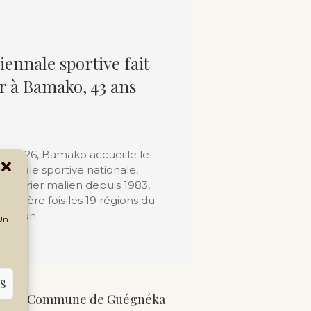
Biennale sportive fait
r à Bamako, 43 ans
ût 2026, Bamako accueille le
iennale sportive nationale,
lendrier malien depuis 1983,
remière fois les 19 régions du
tition.
 Un
S
VG : la Commune de Guégnéka