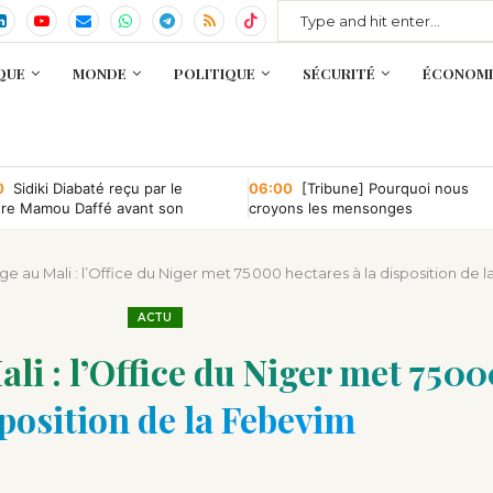
QUE
MONDE
POLITIQUE
SÉCURITÉ
ÉCONOMI
0
Sidiki Diabaté reçu par le
06:00
[Tribune] Pourquoi nous
tre Mamou Daffé avant son
croyons les mensonges
r à l’Accor Arena de Paris
e au Mali : l’Office du Niger met 75 000 hectares à la disposition de 
ACTU
i : l’Office du Niger met 75 00
position de la Febevim