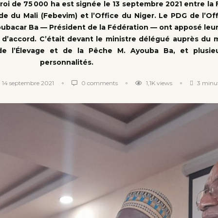
oi de 75 000 ha est signée le 13 septembre 2021 entre la 
e du Mali (Febevim) et l’Office du Niger. Le PDG de l’Of
oubacar Ba — Président de la Fédération — ont apposé leur
d’accord. C’était devant le ministre délégué auprès du m
de l’Élevage et de la Pêche M. Ayouba Ba, et plusie
personnalités.
14 septembre 2021
0 comments
1,1K
views
3 minut