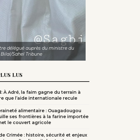
tre délégué auprès du ministre du
Bilal/Sahel Tribune
PLUS LUS
: À Adré, la faim gagne du terrain à
e que l’aide internationale recule
raineté alimentaire : Ouagadougou
ille ses frontières à la farine importée
met le couvert agricole
e Crimée : histoire, sécurité et enjeux