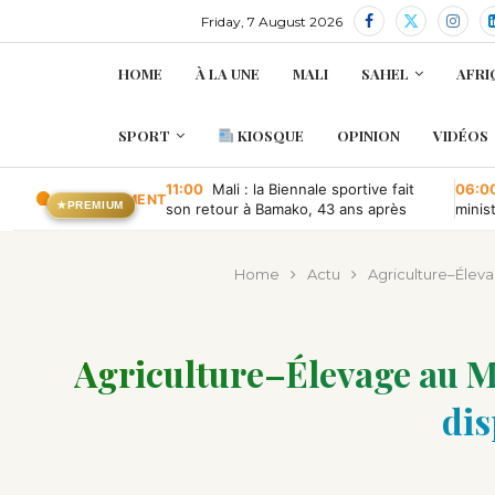
Friday, 7 August 2026
HOME
À LA UNE
MALI
SAHEL
AFRI
SPORT
KIOSQUE
OPINION
VIDÉOS
11:00
Mali : la Biennale sportive fait
06:0
EN CE MOMENT
★
PREMIUM
son retour à Bamako, 43 ans après
minis
retou
Home
Actu
Agriculture–Élevag
Agriculture–Élevage au Mal
dis