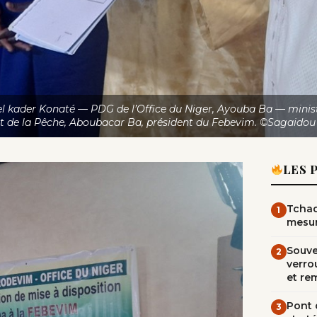
del kader Konaté — PDG de l’Office du Niger, Ayouba Ba — minis
t de la Pêche, Aboubacar Ba, président du Febevim. ©Sagaidou 
LES 
Tchad
1
mesur
Souve
2
verrou
et re
Pont d
3