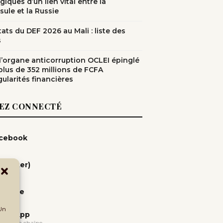
giques d’un lien vital entre la
sule et la Russie
ats du DEF 2026 au Mali : liste des
s
: l’organe anticorruption OCLEI épinglé
plus de 352 millions de FCFA
gularités financières
EZ CONNECTÉ
cebook
(Twitter)
uTube
 Un
atsApp