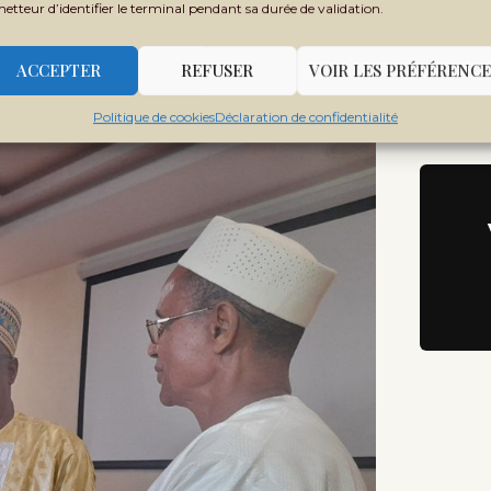
Rej
oubacar Ba, président du Febevim. C’était
metteur d’identifier le terminal pendant sa durée de validation.
 ministre du Développement rural, chargé
Te
Rej
ACCEPTER
REFUSER
VOIR LES PRÉFÉRENCE
rouna Cissé, des partenaires techniques et
Ne
e.
Politique de cookies
Déclaration de confidentialité
Rec