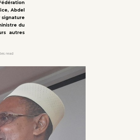
Fédération
fice, Abdel
 signature
inistre du
urs autres
es read