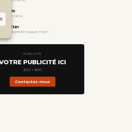
oindre la chaîne
legram
oindre le canal
S
wsletter
evoir l'essentiel chaque matin
PUBLICITÉ
VOTRE PUBLICITÉ ICI
300 × 600
Contactez-nous