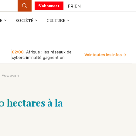
FR
|
EN
S'abonner+
E
SOCIÉTÉ
CULTURE
02:00
Afrique : les réseaux de
Voir toutes les infos →
cybercriminalité gagnent en
puissance, selon INTERPOL
la Febevim
0 hectares à la