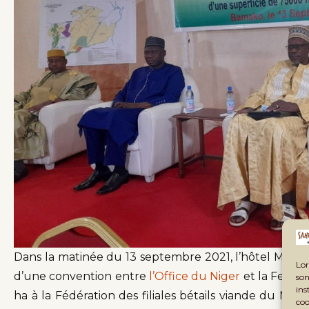
Dans la matinée du 13 septembre 2021, l’hôtel Maeva
Lor
d’une convention entre
l’Office du Niger
et la Febevim
son
ins
ha à la Fédération des filiales bétails viande du Ma
coo