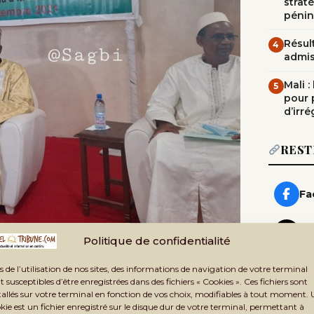
straté
pénin
Résult
4
admi
Mali 
5
pour 
d’irré
REST
Fa
X 
Politique de confidentialité
 Palace a abrité la cérémonie de signature
Yo
s de l’utilisation de nos sites, des informations de navigation de votre terminal
. Il s’agit de la mise à disposition de 75 000
t susceptibles d’être enregistrées dans des fichiers « Cookies ». Ces fichiers sont
tallés sur votre terminal en fonction de vos choix, modifiables à tout moment.
li. Les documents du protocole d’accord ont
Wh
kie est un fichier enregistré sur le disque dur de votre terminal, permettant à