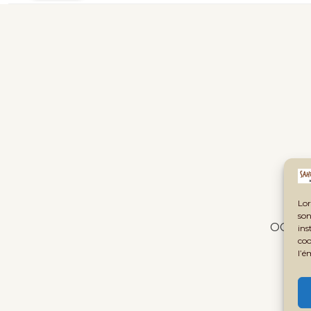
quand il tombe en panne ?
conve
publi
Lor
son
OOPS! P
ins
coo
l’é