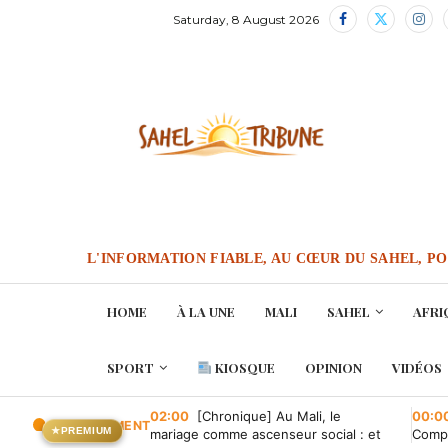
Saturday, 8 August 2026
L'INFORMATION FIABLE, AU CŒUR DU SAHEL, P
HOME
À LA UNE
MALI
SAHEL
AFRI
SPORT
KIOSQUE
OPINION
VIDÉOS
02:00
[Chronique] Au Mali, le
00:0
EN CE MOMENT
★
PREMIUM
mariage comme ascenseur social : et
Compa