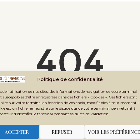
ntion minière d’une société
que depuis l’indépendance
Politique de confidentialité
s de l’utilisation de nos sites, des informations de navigation de votre terminal
t susceptibles d’être enregistrées dans des fichiers « Cookies ». Ces fichiers sont
age you're looking for doesn't exist. Please use search 
tallés sur votre terminal en fonction de vos choix, modifiables à tout moment.
kie est un fichier enregistré sur le disque dur de votre terminal, permettant à
metteur d’identifier le terminal pendant sa durée de validation.
ACCEPTER
REFUSER
VOIR LES PRÉFÉRENCE