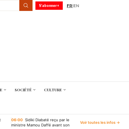
FR
|
EN
S'abonner+
E
SOCIÉTÉ
CULTURE
t
06:00
Sidiki Diabaté reçu par le
Voir toutes les infos →
ministre Mamou Daffé avant son