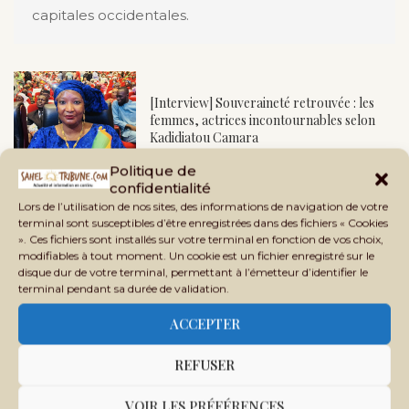
capitales occidentales.
[Interview] Souveraineté retrouvée : les
femmes, actrices incontournables selon
Kadidiatou Camara
Politique de
confidentialité
Lors de l’utilisation de nos sites, des informations de navigation de votre
Badje Niangadou, vice-président du Haut
terminal sont susceptibles d’être enregistrées dans des fichiers « Cookies
Conseil des Maliens en Côte d’Ivoire : « Le
». Ces fichiers sont installés sur votre terminal en fonction de vos choix,
Mali avance...
modifiables à tout moment. Un cookie est un fichier enregistré sur le
disque dur de votre terminal, permettant à l’émetteur d’identifier le
terminal pendant sa durée de validation.
ACCEPTER
REFUSER
VOIR LES PRÉFÉRENCES