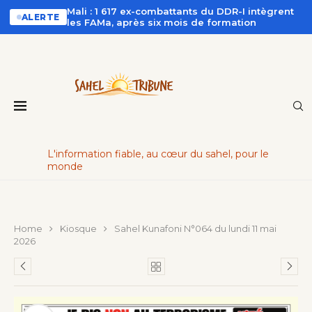
Mali : 1 617 ex-combattants du DDR-I intègrent
ALERTE
les FAMa, après six mois de formation
L'information fiable, au cœur du sahel, pour le
monde
Home
Kiosque
Sahel Kunafoni N°064 du lundi 11 mai
2026