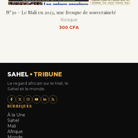
N°30 – Le Mali en 2023, une fresque de souveraineté
N°4
mil
Kiosque
300
CFA
SAHEL
TRIBUNE
Le regard africain sur le Mali, le
Sahel et le monde.
RUBRIQUES
À la Une
Sahel
Mali
Afrique
Monde